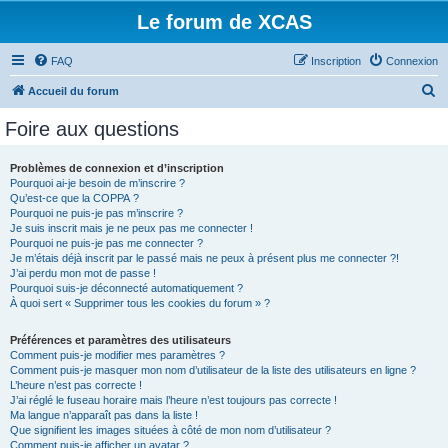
Le forum de XCAS
FAQ
Inscription
Connexion
R
Accueil du forum
e
Foire aux questions
c
h
Problèmes de connexion et d’inscription
Pourquoi ai-je besoin de m’inscrire ?
e
Qu’est-ce que la COPPA ?
r
Pourquoi ne puis-je pas m’inscrire ?
Je suis inscrit mais je ne peux pas me connecter !
c
Pourquoi ne puis-je pas me connecter ?
Je m’étais déjà inscrit par le passé mais ne peux à présent plus me connecter ?!
h
J’ai perdu mon mot de passe !
e
Pourquoi suis-je déconnecté automatiquement ?
À quoi sert « Supprimer tous les cookies du forum » ?
r
Préférences et paramètres des utilisateurs
Comment puis-je modifier mes paramètres ?
Comment puis-je masquer mon nom d’utilisateur de la liste des utilisateurs en ligne ?
L’heure n’est pas correcte !
J’ai réglé le fuseau horaire mais l’heure n’est toujours pas correcte !
Ma langue n’apparaît pas dans la liste !
Que signifient les images situées à côté de mon nom d’utilisateur ?
Comment puis-je afficher un avatar ?