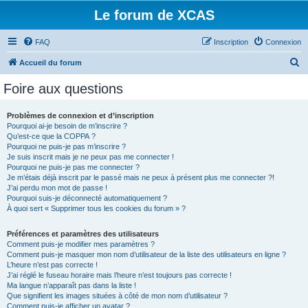
Le forum de XCAS
FAQ
Inscription
Connexion
R
Accueil du forum
e
Foire aux questions
c
h
Problèmes de connexion et d’inscription
Pourquoi ai-je besoin de m’inscrire ?
e
Qu’est-ce que la COPPA ?
r
Pourquoi ne puis-je pas m’inscrire ?
Je suis inscrit mais je ne peux pas me connecter !
c
Pourquoi ne puis-je pas me connecter ?
Je m’étais déjà inscrit par le passé mais ne peux à présent plus me connecter ?!
h
J’ai perdu mon mot de passe !
e
Pourquoi suis-je déconnecté automatiquement ?
À quoi sert « Supprimer tous les cookies du forum » ?
r
Préférences et paramètres des utilisateurs
Comment puis-je modifier mes paramètres ?
Comment puis-je masquer mon nom d’utilisateur de la liste des utilisateurs en ligne ?
L’heure n’est pas correcte !
J’ai réglé le fuseau horaire mais l’heure n’est toujours pas correcte !
Ma langue n’apparaît pas dans la liste !
Que signifient les images situées à côté de mon nom d’utilisateur ?
Comment puis-je afficher un avatar ?