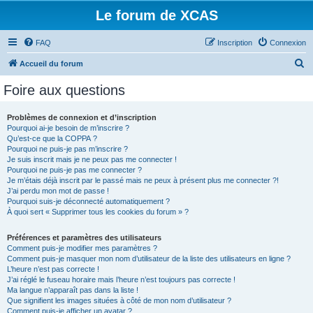
Le forum de XCAS
FAQ
Inscription
Connexion
R
Accueil du forum
e
Foire aux questions
c
h
Problèmes de connexion et d’inscription
Pourquoi ai-je besoin de m’inscrire ?
e
Qu’est-ce que la COPPA ?
r
Pourquoi ne puis-je pas m’inscrire ?
Je suis inscrit mais je ne peux pas me connecter !
c
Pourquoi ne puis-je pas me connecter ?
Je m’étais déjà inscrit par le passé mais ne peux à présent plus me connecter ?!
h
J’ai perdu mon mot de passe !
e
Pourquoi suis-je déconnecté automatiquement ?
À quoi sert « Supprimer tous les cookies du forum » ?
r
Préférences et paramètres des utilisateurs
Comment puis-je modifier mes paramètres ?
Comment puis-je masquer mon nom d’utilisateur de la liste des utilisateurs en ligne ?
L’heure n’est pas correcte !
J’ai réglé le fuseau horaire mais l’heure n’est toujours pas correcte !
Ma langue n’apparaît pas dans la liste !
Que signifient les images situées à côté de mon nom d’utilisateur ?
Comment puis-je afficher un avatar ?