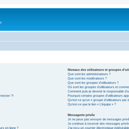
el
Niveaux des utilisateurs et groupes d’uti
Que sont les administrateurs ?
Que sont les modérateurs ?
Que sont les groupes d’utilisateurs ?
Où sont les groupes d’utilisateurs et commen
Comment puis-je devenir le responsable d’un
nnecter ?!
Pourquoi certains groupes d’utilisateurs app
Qu’est-ce qu’un « groupe d’utilisateurs par 
Qu’est-ce que le lien « L’équipe » ?
Messagerie privée
Je ne peux pas envoyer de messages privé
Je continue à recevoir des messages privés 
urs en ligne ?
J’ai reçu un courrier électronique indésirabl