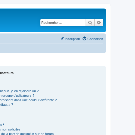
Rechercher
Recherche avancé
Inscription
Connexion
lisateurs
t puis-je en rejoindre un ?
 groupe d’utilisateurs ?
araissent dans une couleur différente ?
défaut » ?
s !
non sollicités !
e de la part de quelqu’un sur ce forum !