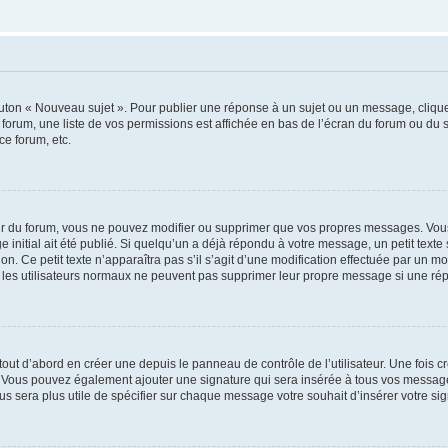
outon « Nouveau sujet ». Pour publier une réponse à un sujet ou un message, cliqu
 forum, une liste de vos permissions est affichée en bas de l’écran du forum ou du
ce forum, etc.
r du forum, vous ne pouvez modifier ou supprimer que vos propres messages. Vou
 initial ait été publié. Si quelqu’un a déjà répondu à votre message, un petit text
ion. Ce petit texte n’apparaîtra pas s’il s’agit d’une modification effectuée par un 
ue les utilisateurs normaux ne peuvent pas supprimer leur propre message si une ré
ut d’abord en créer une depuis le panneau de contrôle de l’utilisateur. Une fois c
ure. Vous pouvez également ajouter une signature qui sera insérée à tous vos mess
 vous sera plus utile de spécifier sur chaque message votre souhait d’insérer votre si