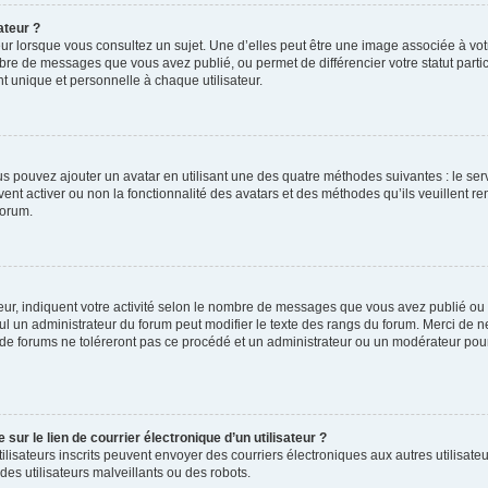
ateur ?
ur lorsque vous consultez un sujet. Une d’elles peut être une image associée à vo
mbre de messages que vous avez publié, ou permet de différencier votre statut parti
 unique et personnelle à chaque utilisateur.
ous pouvez ajouter un avatar en utilisant une des quatre méthodes suivantes : le serv
ent activer ou non la fonctionnalité des avatars et des méthodes qu’ils veuillent ren
forum.
ur, indiquent votre activité selon le nombre de messages que vous avez publié ou id
eul un administrateur du forum peut modifier le texte des rangs du forum. Merci de 
de forums ne toléreront pas ce procédé et un administrateur ou un modérateur pou
ur le lien de courrier électronique d’un utilisateur ?
s utilisateurs inscrits peuvent envoyer des courriers électroniques aux autres utili
es utilisateurs malveillants ou des robots.