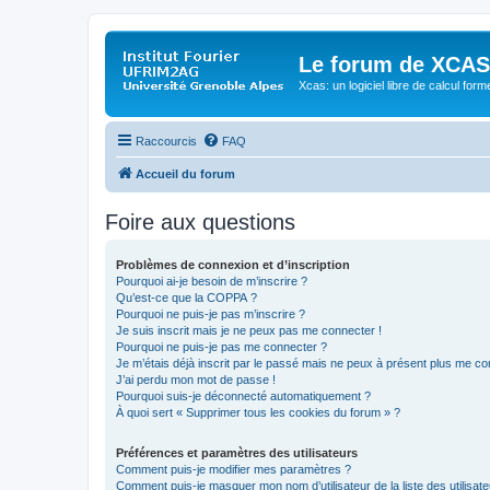
Le forum de XCAS
Xcas: un logiciel libre de calcul form
Raccourcis
FAQ
Accueil du forum
Foire aux questions
Problèmes de connexion et d’inscription
Pourquoi ai-je besoin de m’inscrire ?
Qu’est-ce que la COPPA ?
Pourquoi ne puis-je pas m’inscrire ?
Je suis inscrit mais je ne peux pas me connecter !
Pourquoi ne puis-je pas me connecter ?
Je m’étais déjà inscrit par le passé mais ne peux à présent plus me co
J’ai perdu mon mot de passe !
Pourquoi suis-je déconnecté automatiquement ?
À quoi sert « Supprimer tous les cookies du forum » ?
Préférences et paramètres des utilisateurs
Comment puis-je modifier mes paramètres ?
Comment puis-je masquer mon nom d’utilisateur de la liste des utilisate