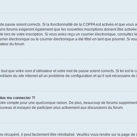
t de passe soient corrects. Si la fonctionnalité de la COPPA est activée et que vous 
ains forums exigeront également que les nouvelles inscriptions doivent être activée
te lors de votre inscription. Si vous aviez reçu un courrier électronique, consultez l
r électronique ou le courrier électronique a été filtré en tant que pourriel. Si vo
rateur du forum.
out que votre nom d’utilisateur et votre mot de passe soient corrects. Si tel est le
iétaire du site internet ait un problème de configuration et qu’il soit nécessaire de l
 plus me connecter ?!
votre compte pour une quelconque raison. De plus, beaucoup de forums suppriment pér
 nouveau et essayez de participer plus activement aux discussions du forum.
 récupéré, il peut facilement être réinitialisé. Veuillez vous rendre sur la page de