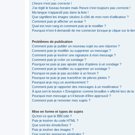
L’heure n’est pas correcte !
J’ai réglé le fuseau horaire mais l’heure n’est toujours pas correcte !
Ma langue n’apparaît pas dans la liste !
Que signifient les images situées à côté de mon nom d’utilisateur ?
Comment puis-je afficher un avatar ?
Quel est mon rang et comment puis-je le modifier ?
Pourquoi m’est-il demandé de me connecter lorsque je clique sur le lien 
Problèmes de publication
Comment puis-je publier un nouveau sujet ou une réponse ?
Comment puis-je modifier ou supprimer un message ?
Comment puis-je insérer une signature à mon message ?
Comment puis-je créer un sondage ?
Pourquoi ne puis-je pas ajouter plus d’options à un sondage ?
Comment puis-je modifier ou supprimer un sondage ?
Pourquoi ne puis-je pas accéder à un forum ?
Pourquoi ne puis-je pas transférer de pièces jointes ?
Pourquoi ai-je reçu un avertissement ?
Comment puis-je rapporter des messages à un modérateur ?
À quoi sert le bouton « Enregistrer comme brouillon » affiché lors de la 
Pourquoi mon message a-t-il besoin d’être approuvé ?
Comment puis-je remonter mes sujets ?
Mise en forme et types de sujets
Qu’est-ce que le BBCode ?
Puis-je insérer du code HTML ?
Que sont les émoticônes ?
Puis-je insérer des images ?
Que sont les annonces générales ?