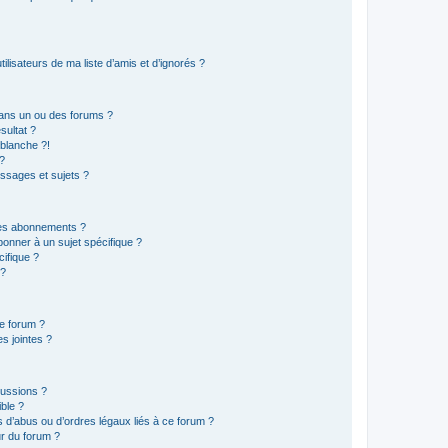
lisateurs de ma liste d’amis et d’ignorés ?
ans un ou des forums ?
sultat ?
blanche ?!
?
ssages et sujets ?
t les abonnements ?
onner à un sujet spécifique ?
ifique ?
 ?
ce forum ?
s jointes ?
cussions ?
ible ?
 d’abus ou d’ordres légaux liés à ce forum ?
r du forum ?