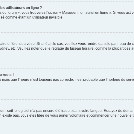
s utilisateurs en ligne ?
s du forum », vous trouverez l’option « Masquer mon statut en ligne ». Si vous activ
é comme étant un utilisateur invisible.
aire différent du vôtre. Si tel était le cas, veuillez vous rendre dans le panneau de co
ey, etc. Veuillez noter que le réglage du fuseau horaire, comme la plupart des autr
orrecte !
 mais que l’heure n’est toujours pas correcte, il est probable que l’horloge du serve
orum, soit le logiciel n’a pas encore été traduit dans votre langue. Essayez de deman
 n’existe pas, vous êtes libre de vous porter volontaire et commencer une nouvelle t