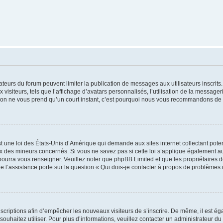
trateurs du forum peuvent limiter la publication de messages aux utilisateurs inscri
visiteurs, tels que l’affichage d’avatars personnalisés, l’utilisation de la messager
ription ne vous prend qu’un court instant, c’est pourquoi nous vous recommandons de l
t une loi des États-Unis d’Amérique qui demande aux sites internet collectant pot
 des mineurs concernés. Si vous ne savez pas si cette loi s’applique également au
 pourra vous renseigner. Veuillez noter que phpBB Limited et que les propriétaires
ue l’assistance porte sur la question « Qui dois-je contacter à propos de problèmes 
inscriptions afin d’empêcher les nouveaux visiteurs de s’inscrire. De même, il est é
s souhaitez utiliser. Pour plus d’informations, veuillez contacter un administrateur du