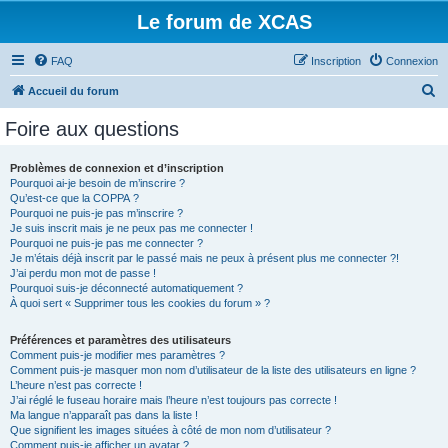
Le forum de XCAS
FAQ
Inscription
Connexion
R
Accueil du forum
e
Foire aux questions
c
h
Problèmes de connexion et d’inscription
Pourquoi ai-je besoin de m’inscrire ?
e
Qu’est-ce que la COPPA ?
r
Pourquoi ne puis-je pas m’inscrire ?
Je suis inscrit mais je ne peux pas me connecter !
c
Pourquoi ne puis-je pas me connecter ?
Je m’étais déjà inscrit par le passé mais ne peux à présent plus me connecter ?!
h
J’ai perdu mon mot de passe !
e
Pourquoi suis-je déconnecté automatiquement ?
À quoi sert « Supprimer tous les cookies du forum » ?
r
Préférences et paramètres des utilisateurs
Comment puis-je modifier mes paramètres ?
Comment puis-je masquer mon nom d’utilisateur de la liste des utilisateurs en ligne ?
L’heure n’est pas correcte !
J’ai réglé le fuseau horaire mais l’heure n’est toujours pas correcte !
Ma langue n’apparaît pas dans la liste !
Que signifient les images situées à côté de mon nom d’utilisateur ?
Comment puis-je afficher un avatar ?