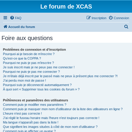
Le forum de XCAS
FAQ
Inscription
Connexion
R
Accueil du forum
e
Foire aux questions
c
h
Problèmes de connexion et d’inscription
Pourquoi ai-je besoin de m’inscrire ?
e
Qu’est-ce que la COPPA ?
r
Pourquoi ne puis-je pas m’inscrire ?
Je suis inscrit mais je ne peux pas me connecter !
c
Pourquoi ne puis-je pas me connecter ?
Je m’étais déjà inscrit par le passé mais ne peux à présent plus me connecter ?!
h
J’ai perdu mon mot de passe !
e
Pourquoi suis-je déconnecté automatiquement ?
À quoi sert « Supprimer tous les cookies du forum » ?
r
Préférences et paramètres des utilisateurs
Comment puis-je modifier mes paramètres ?
Comment puis-je masquer mon nom d’utilisateur de la liste des utilisateurs en ligne ?
L’heure n’est pas correcte !
J’ai réglé le fuseau horaire mais l’heure n’est toujours pas correcte !
Ma langue n’apparaît pas dans la liste !
Que signifient les images situées à côté de mon nom d’utilisateur ?
Comment puis-je afficher un avatar ?