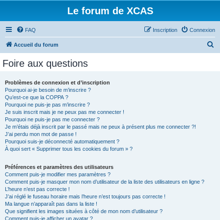
Le forum de XCAS
FAQ
Inscription
Connexion
R
Accueil du forum
e
Foire aux questions
c
h
Problèmes de connexion et d’inscription
Pourquoi ai-je besoin de m’inscrire ?
e
Qu’est-ce que la COPPA ?
r
Pourquoi ne puis-je pas m’inscrire ?
Je suis inscrit mais je ne peux pas me connecter !
c
Pourquoi ne puis-je pas me connecter ?
Je m’étais déjà inscrit par le passé mais ne peux à présent plus me connecter ?!
h
J’ai perdu mon mot de passe !
e
Pourquoi suis-je déconnecté automatiquement ?
À quoi sert « Supprimer tous les cookies du forum » ?
r
Préférences et paramètres des utilisateurs
Comment puis-je modifier mes paramètres ?
Comment puis-je masquer mon nom d’utilisateur de la liste des utilisateurs en ligne ?
L’heure n’est pas correcte !
J’ai réglé le fuseau horaire mais l’heure n’est toujours pas correcte !
Ma langue n’apparaît pas dans la liste !
Que signifient les images situées à côté de mon nom d’utilisateur ?
Comment puis-je afficher un avatar ?