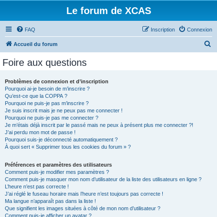
Le forum de XCAS
FAQ
Inscription
Connexion
R
Accueil du forum
e
Foire aux questions
c
h
Problèmes de connexion et d’inscription
Pourquoi ai-je besoin de m’inscrire ?
e
Qu’est-ce que la COPPA ?
r
Pourquoi ne puis-je pas m’inscrire ?
Je suis inscrit mais je ne peux pas me connecter !
c
Pourquoi ne puis-je pas me connecter ?
Je m’étais déjà inscrit par le passé mais ne peux à présent plus me connecter ?!
h
J’ai perdu mon mot de passe !
e
Pourquoi suis-je déconnecté automatiquement ?
À quoi sert « Supprimer tous les cookies du forum » ?
r
Préférences et paramètres des utilisateurs
Comment puis-je modifier mes paramètres ?
Comment puis-je masquer mon nom d’utilisateur de la liste des utilisateurs en ligne ?
L’heure n’est pas correcte !
J’ai réglé le fuseau horaire mais l’heure n’est toujours pas correcte !
Ma langue n’apparaît pas dans la liste !
Que signifient les images situées à côté de mon nom d’utilisateur ?
Comment puis-je afficher un avatar ?