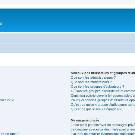
el
Niveaux des utilisateurs et groupes d’uti
Que sont les administrateurs ?
Que sont les modérateurs ?
Que sont les groupes d’utilisateurs ?
Où sont les groupes d’utilisateurs et commen
Comment puis-je devenir le responsable d’un
nnecter ?!
Pourquoi certains groupes d’utilisateurs app
Qu’est-ce qu’un « groupe d’utilisateurs par 
Qu’est-ce que le lien « L’équipe » ?
Messagerie privée
Je ne peux pas envoyer de messages privé
Je continue à recevoir des messages privés 
urs en ligne ?
J’ai reçu un courrier électronique indésirabl