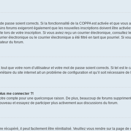
t de passe soient corrects. Si la fonctionnalité de la COPPA est activée et que vous 
ains forums exigeront également que les nouvelles inscriptions doivent être activée
te lors de votre inscription. Si vous aviez reçu un courrier électronique, consultez l
r électronique ou le courrier électronique a été filtré en tant que pourriel. Si vo
rateur du forum.
out que votre nom d’utilisateur et votre mot de passe soient corrects. Si tel est le
iétaire du site internet ait un problème de configuration et qu’il soit nécessaire de l
 plus me connecter ?!
votre compte pour une quelconque raison. De plus, beaucoup de forums suppriment pér
 nouveau et essayez de participer plus activement aux discussions du forum.
 récupéré, il peut facilement être réinitialisé. Veuillez vous rendre sur la page de