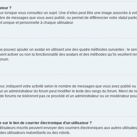
ateur ?
ur lorsque vous consultez un sujet. Une d’elles peut être une image associée à vo
mbre de messages que vous avez publié, ou permet de différencier votre statut parti
 unique et personnelle à chaque utilisateur.
ous pouvez ajouter un avatar en utilisant une des quatre méthodes suivantes : le serv
ent activer ou non la fonctionnalité des avatars et des méthodes qu’ils veuillent ren
forum.
ur, indiquent votre activité selon le nombre de messages que vous avez publié ou id
eul un administrateur du forum peut modifier le texte des rangs du forum. Merci de 
de forums ne toléreront pas ce procédé et un administrateur ou un modérateur pou
ur le lien de courrier électronique d’un utilisateur ?
s utilisateurs inscrits peuvent envoyer des courriers électroniques aux autres utili
es utilisateurs malveillants ou des robots.