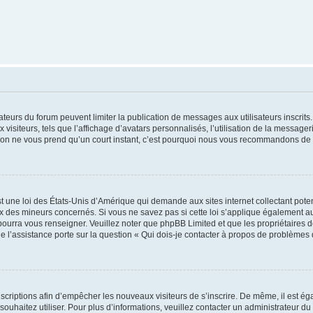
trateurs du forum peuvent limiter la publication de messages aux utilisateurs inscri
visiteurs, tels que l’affichage d’avatars personnalisés, l’utilisation de la messager
ription ne vous prend qu’un court instant, c’est pourquoi nous vous recommandons de l
t une loi des États-Unis d’Amérique qui demande aux sites internet collectant pot
 des mineurs concernés. Si vous ne savez pas si cette loi s’applique également au
 pourra vous renseigner. Veuillez noter que phpBB Limited et que les propriétaires
ue l’assistance porte sur la question « Qui dois-je contacter à propos de problèmes 
inscriptions afin d’empêcher les nouveaux visiteurs de s’inscrire. De même, il est é
s souhaitez utiliser. Pour plus d’informations, veuillez contacter un administrateur du