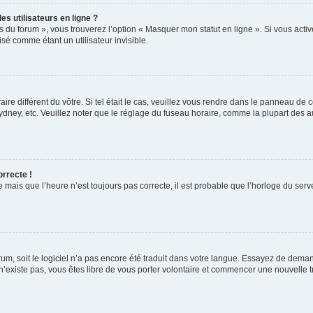
s utilisateurs en ligne ?
s du forum », vous trouverez l’option « Masquer mon statut en ligne ». Si vous activ
é comme étant un utilisateur invisible.
aire différent du vôtre. Si tel était le cas, veuillez vous rendre dans le panneau de co
ey, etc. Veuillez noter que le réglage du fuseau horaire, comme la plupart des autr
orrecte !
 mais que l’heure n’est toujours pas correcte, il est probable que l’horloge du serve
orum, soit le logiciel n’a pas encore été traduit dans votre langue. Essayez de deman
 n’existe pas, vous êtes libre de vous porter volontaire et commencer une nouvelle t