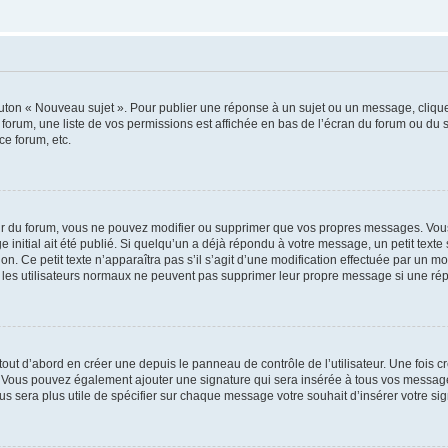
outon « Nouveau sujet ». Pour publier une réponse à un sujet ou un message, cliqu
 forum, une liste de vos permissions est affichée en bas de l’écran du forum ou du
ce forum, etc.
r du forum, vous ne pouvez modifier ou supprimer que vos propres messages. Vou
 initial ait été publié. Si quelqu’un a déjà répondu à votre message, un petit text
ion. Ce petit texte n’apparaîtra pas s’il s’agit d’une modification effectuée par un 
ue les utilisateurs normaux ne peuvent pas supprimer leur propre message si une ré
ut d’abord en créer une depuis le panneau de contrôle de l’utilisateur. Une fois c
ure. Vous pouvez également ajouter une signature qui sera insérée à tous vos mess
 vous sera plus utile de spécifier sur chaque message votre souhait d’insérer votre si