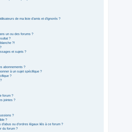
lisateurs de ma liste d’amis et d’ignorés ?
ans un ou des forums ?
sultat ?
blanche ?!
?
ssages et sujets ?
t les abonnements ?
onner à un sujet spécifique ?
ifique ?
 ?
ce forum ?
s jointes ?
cussions ?
ible ?
 d’abus ou d’ordres légaux liés à ce forum ?
r du forum ?