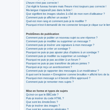
L’heure n’est pas correcte !
J’ai réglé le fuseau horaire mais l’heure n’est toujours pas correcte !
Ma langue n’apparaît pas dans la liste !
Que signifient les images situées à côté de mon nom d’utilisateur ?
Comment puis-je afficher un avatar ?
Quel est mon rang et comment puis-je le modifier ?
Pourquoi m’est-il demandé de me connecter lorsque je clique sur le lien 
Problèmes de publication
Comment puis-je publier un nouveau sujet ou une réponse ?
Comment puis-je modifier ou supprimer un message ?
Comment puis-je insérer une signature à mon message ?
Comment puis-je créer un sondage ?
Pourquoi ne puis-je pas ajouter plus d’options à un sondage ?
Comment puis-je modifier ou supprimer un sondage ?
Pourquoi ne puis-je pas accéder à un forum ?
Pourquoi ne puis-je pas transférer de pièces jointes ?
Pourquoi ai-je reçu un avertissement ?
Comment puis-je rapporter des messages à un modérateur ?
À quoi sert le bouton « Enregistrer comme brouillon » affiché lors de la 
Pourquoi mon message a-t-il besoin d’être approuvé ?
Comment puis-je remonter mes sujets ?
Mise en forme et types de sujets
Qu’est-ce que le BBCode ?
Puis-je insérer du code HTML ?
Que sont les émoticônes ?
Puis-je insérer des images ?
Que sont les annonces générales ?