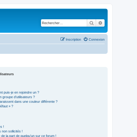
Rechercher
Recherche avancé
Inscription
Connexion
lisateurs
t puis-je en rejoindre un ?
 groupe d’utilisateurs ?
araissent dans une couleur différente ?
défaut » ?
s !
non sollicités !
e de la part de quelqu’un sur ce forum !