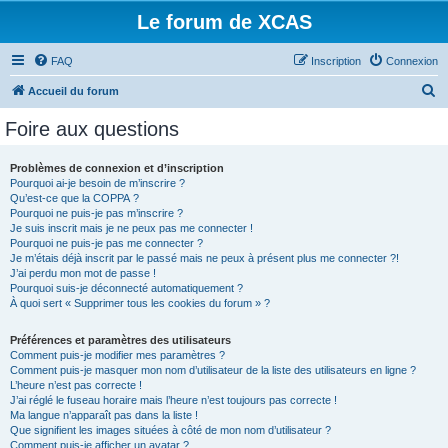
Le forum de XCAS
FAQ
Inscription
Connexion
R
Accueil du forum
e
Foire aux questions
c
h
Problèmes de connexion et d’inscription
Pourquoi ai-je besoin de m’inscrire ?
e
Qu’est-ce que la COPPA ?
r
Pourquoi ne puis-je pas m’inscrire ?
Je suis inscrit mais je ne peux pas me connecter !
c
Pourquoi ne puis-je pas me connecter ?
Je m’étais déjà inscrit par le passé mais ne peux à présent plus me connecter ?!
h
J’ai perdu mon mot de passe !
e
Pourquoi suis-je déconnecté automatiquement ?
À quoi sert « Supprimer tous les cookies du forum » ?
r
Préférences et paramètres des utilisateurs
Comment puis-je modifier mes paramètres ?
Comment puis-je masquer mon nom d’utilisateur de la liste des utilisateurs en ligne ?
L’heure n’est pas correcte !
J’ai réglé le fuseau horaire mais l’heure n’est toujours pas correcte !
Ma langue n’apparaît pas dans la liste !
Que signifient les images situées à côté de mon nom d’utilisateur ?
Comment puis-je afficher un avatar ?