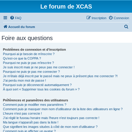
Le forum de XCAS
FAQ
Inscription
Connexion
R
Accueil du forum
e
Foire aux questions
c
h
Problèmes de connexion et d’inscription
Pourquoi ai-je besoin de m’inscrire ?
e
Qu’est-ce que la COPPA ?
r
Pourquoi ne puis-je pas m’inscrire ?
Je suis inscrit mais je ne peux pas me connecter !
c
Pourquoi ne puis-je pas me connecter ?
Je m’étais déjà inscrit par le passé mais ne peux à présent plus me connecter ?!
h
J’ai perdu mon mot de passe !
e
Pourquoi suis-je déconnecté automatiquement ?
À quoi sert « Supprimer tous les cookies du forum » ?
r
Préférences et paramètres des utilisateurs
Comment puis-je modifier mes paramètres ?
Comment puis-je masquer mon nom d’utilisateur de la liste des utilisateurs en ligne ?
L’heure n’est pas correcte !
J’ai réglé le fuseau horaire mais l’heure n’est toujours pas correcte !
Ma langue n’apparaît pas dans la liste !
Que signifient les images situées à côté de mon nom d’utilisateur ?
Comment puis-je afficher un avatar ?