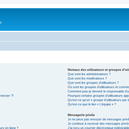
el
Niveaux des utilisateurs et groupes d’uti
Que sont les administrateurs ?
Que sont les modérateurs ?
Que sont les groupes d’utilisateurs ?
Où sont les groupes d’utilisateurs et commen
Comment puis-je devenir le responsable d’un
nnecter ?!
Pourquoi certains groupes d’utilisateurs app
Qu’est-ce qu’un « groupe d’utilisateurs par 
Qu’est-ce que le lien « L’équipe » ?
Messagerie privée
Je ne peux pas envoyer de messages privé
Je continue à recevoir des messages privés 
urs en ligne ?
J’ai reçu un courrier électronique indésirabl