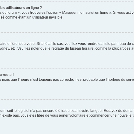
s utilisateurs en ligne ?
s du forum », vous trouverez l’option « Masquer mon statut en ligne ». Si vous activ
é comme étant un utilisateur invisible.
aire différent du vôtre. Si tel était le cas, veuillez vous rendre dans le panneau de co
ey, etc. Veuillez noter que le réglage du fuseau horaire, comme la plupart des autr
orrecte !
 mais que l’heure n’est toujours pas correcte, il est probable que l’horloge du serve
orum, soit le logiciel n’a pas encore été traduit dans votre langue. Essayez de deman
 n’existe pas, vous êtes libre de vous porter volontaire et commencer une nouvelle t