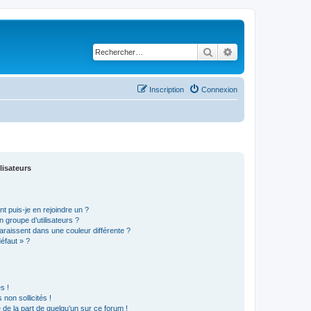
Rechercher
Recherche avancé
Inscription
Connexion
lisateurs
t puis-je en rejoindre un ?
 groupe d’utilisateurs ?
araissent dans une couleur différente ?
défaut » ?
s !
non sollicités !
e de la part de quelqu’un sur ce forum !