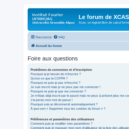
Le forum de XCAS
Xcas: un logiciel libre de calcul form
Raccourcis
FAQ
Accueil du forum
Foire aux questions
Problèmes de connexion et d’inscription
Pourquoi ai-je besoin de m’inscrire ?
Qu’est-ce que la COPPA ?
Pourquoi ne puis-je pas m’inscrire ?
Je suis inscrit mais je ne peux pas me connecter !
Pourquoi ne puis-je pas me connecter ?
Je m’étais déjà inscrit par le passé mais ne peux à présent plus me co
J’ai perdu mon mot de passe !
Pourquoi suis-je déconnecté automatiquement ?
À quoi sert « Supprimer tous les cookies du forum » ?
Préférences et paramètres des utilisateurs
Comment puis-je modifier mes paramètres ?
Comment puis-je masquer mon nom d’utilisateur de la liste des utilisate