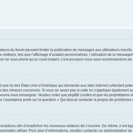
trateurs du forum peuvent limiter la publication de messages aux utilisateurs inscri
visiteurs, tels que l’affichage d’avatars personnalisés, l’utilisation de la messager
ription ne vous prend qu’un court instant, c’est pourquoi nous vous recommandons de l
t une loi des États-Unis d’Amérique qui demande aux sites internet collectant pot
 des mineurs concernés. Si vous ne savez pas si cette loi s’applique également au
 pourra vous renseigner. Veuillez noter que phpBB Limited et que les propriétaires
ue l’assistance porte sur la question « Qui dois-je contacter à propos de problèmes 
inscriptions afin d’empêcher les nouveaux visiteurs de s’inscrire. De même, il est é
s souhaitez utiliser. Pour plus d’informations, veuillez contacter un administrateur du