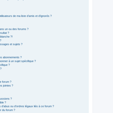
lisateurs de ma liste d’amis et d’ignorés ?
ans un ou des forums ?
sultat ?
blanche ?!
?
ssages et sujets ?
t les abonnements ?
onner à un sujet spécifique ?
ifique ?
 ?
ce forum ?
s jointes ?
cussions ?
ible ?
 d’abus ou d’ordres légaux liés à ce forum ?
r du forum ?