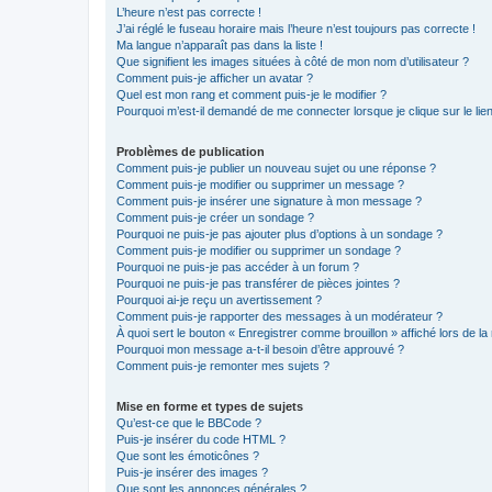
L’heure n’est pas correcte !
J’ai réglé le fuseau horaire mais l’heure n’est toujours pas correcte !
Ma langue n’apparaît pas dans la liste !
Que signifient les images situées à côté de mon nom d’utilisateur ?
Comment puis-je afficher un avatar ?
Quel est mon rang et comment puis-je le modifier ?
Pourquoi m’est-il demandé de me connecter lorsque je clique sur le lien 
Problèmes de publication
Comment puis-je publier un nouveau sujet ou une réponse ?
Comment puis-je modifier ou supprimer un message ?
Comment puis-je insérer une signature à mon message ?
Comment puis-je créer un sondage ?
Pourquoi ne puis-je pas ajouter plus d’options à un sondage ?
Comment puis-je modifier ou supprimer un sondage ?
Pourquoi ne puis-je pas accéder à un forum ?
Pourquoi ne puis-je pas transférer de pièces jointes ?
Pourquoi ai-je reçu un avertissement ?
Comment puis-je rapporter des messages à un modérateur ?
À quoi sert le bouton « Enregistrer comme brouillon » affiché lors de la 
Pourquoi mon message a-t-il besoin d’être approuvé ?
Comment puis-je remonter mes sujets ?
Mise en forme et types de sujets
Qu’est-ce que le BBCode ?
Puis-je insérer du code HTML ?
Que sont les émoticônes ?
Puis-je insérer des images ?
Que sont les annonces générales ?