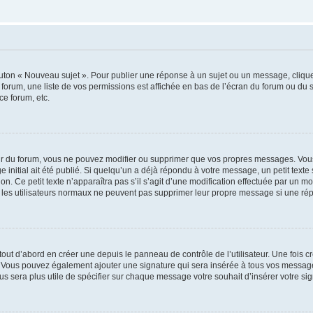
outon « Nouveau sujet ». Pour publier une réponse à un sujet ou un message, cliqu
 forum, une liste de vos permissions est affichée en bas de l’écran du forum ou du
ce forum, etc.
r du forum, vous ne pouvez modifier ou supprimer que vos propres messages. Vou
 initial ait été publié. Si quelqu’un a déjà répondu à votre message, un petit text
ion. Ce petit texte n’apparaîtra pas s’il s’agit d’une modification effectuée par un 
ue les utilisateurs normaux ne peuvent pas supprimer leur propre message si une ré
ut d’abord en créer une depuis le panneau de contrôle de l’utilisateur. Une fois c
ure. Vous pouvez également ajouter une signature qui sera insérée à tous vos mess
 vous sera plus utile de spécifier sur chaque message votre souhait d’insérer votre si