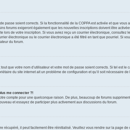
t de passe soient corrects. Si la fonctionnalité de la COPPA est activée et que vous 
ains forums exigeront également que les nouvelles inscriptions doivent être activée
te lors de votre inscription. Si vous aviez reçu un courrier électronique, consultez l
r électronique ou le courrier électronique a été filtré en tant que pourriel. Si vo
rateur du forum.
out que votre nom d’utilisateur et votre mot de passe soient corrects. Si tel est le
iétaire du site internet ait un problème de configuration et qu’il soit nécessaire de l
 plus me connecter ?!
votre compte pour une quelconque raison. De plus, beaucoup de forums suppriment pér
 nouveau et essayez de participer plus activement aux discussions du forum.
 récupéré, il peut facilement être réinitialisé. Veuillez vous rendre sur la page de