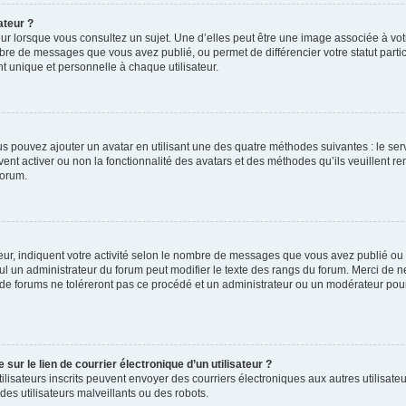
ateur ?
ur lorsque vous consultez un sujet. Une d’elles peut être une image associée à vo
mbre de messages que vous avez publié, ou permet de différencier votre statut parti
 unique et personnelle à chaque utilisateur.
ous pouvez ajouter un avatar en utilisant une des quatre méthodes suivantes : le serv
ent activer ou non la fonctionnalité des avatars et des méthodes qu’ils veuillent ren
forum.
ur, indiquent votre activité selon le nombre de messages que vous avez publié ou id
eul un administrateur du forum peut modifier le texte des rangs du forum. Merci de 
de forums ne toléreront pas ce procédé et un administrateur ou un modérateur pou
ur le lien de courrier électronique d’un utilisateur ?
s utilisateurs inscrits peuvent envoyer des courriers électroniques aux autres utili
es utilisateurs malveillants ou des robots.