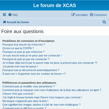
Le forum de XCAS
FAQ
Inscription
Connexion
R
Accueil du forum
e
Foire aux questions
c
h
Problèmes de connexion et d’inscription
Pourquoi ai-je besoin de m’inscrire ?
e
Qu’est-ce que la COPPA ?
r
Pourquoi ne puis-je pas m’inscrire ?
Je suis inscrit mais je ne peux pas me connecter !
c
Pourquoi ne puis-je pas me connecter ?
Je m’étais déjà inscrit par le passé mais ne peux à présent plus me connecter ?!
h
J’ai perdu mon mot de passe !
e
Pourquoi suis-je déconnecté automatiquement ?
À quoi sert « Supprimer tous les cookies du forum » ?
r
Préférences et paramètres des utilisateurs
Comment puis-je modifier mes paramètres ?
Comment puis-je masquer mon nom d’utilisateur de la liste des utilisateurs en ligne ?
L’heure n’est pas correcte !
J’ai réglé le fuseau horaire mais l’heure n’est toujours pas correcte !
Ma langue n’apparaît pas dans la liste !
Que signifient les images situées à côté de mon nom d’utilisateur ?
Comment puis-je afficher un avatar ?