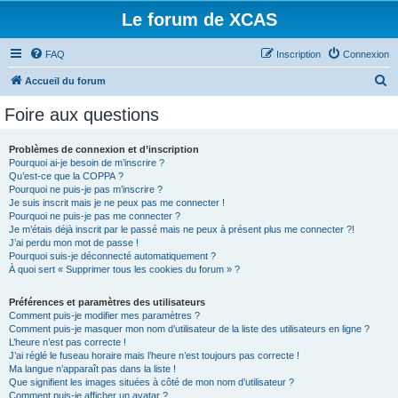
Le forum de XCAS
FAQ
Inscription
Connexion
R
Accueil du forum
e
Foire aux questions
c
h
Problèmes de connexion et d’inscription
Pourquoi ai-je besoin de m’inscrire ?
e
Qu’est-ce que la COPPA ?
r
Pourquoi ne puis-je pas m’inscrire ?
Je suis inscrit mais je ne peux pas me connecter !
c
Pourquoi ne puis-je pas me connecter ?
Je m’étais déjà inscrit par le passé mais ne peux à présent plus me connecter ?!
h
J’ai perdu mon mot de passe !
e
Pourquoi suis-je déconnecté automatiquement ?
À quoi sert « Supprimer tous les cookies du forum » ?
r
Préférences et paramètres des utilisateurs
Comment puis-je modifier mes paramètres ?
Comment puis-je masquer mon nom d’utilisateur de la liste des utilisateurs en ligne ?
L’heure n’est pas correcte !
J’ai réglé le fuseau horaire mais l’heure n’est toujours pas correcte !
Ma langue n’apparaît pas dans la liste !
Que signifient les images situées à côté de mon nom d’utilisateur ?
Comment puis-je afficher un avatar ?