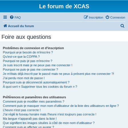
Le forum de XCAS
FAQ
Inscription
Connexion
R
Accueil du forum
e
Foire aux questions
c
h
Problèmes de connexion et d’inscription
Pourquoi ai-je besoin de m’inscrire ?
e
Qu’est-ce que la COPPA ?
r
Pourquoi ne puis-je pas m’inscrire ?
Je suis inscrit mais je ne peux pas me connecter !
c
Pourquoi ne puis-je pas me connecter ?
Je m’étais déjà inscrit par le passé mais ne peux à présent plus me connecter ?!
h
J’ai perdu mon mot de passe !
e
Pourquoi suis-je déconnecté automatiquement ?
À quoi sert « Supprimer tous les cookies du forum » ?
r
Préférences et paramètres des utilisateurs
Comment puis-je modifier mes paramètres ?
Comment puis-je masquer mon nom d’utilisateur de la liste des utilisateurs en ligne ?
L’heure n’est pas correcte !
J’ai réglé le fuseau horaire mais l’heure n’est toujours pas correcte !
Ma langue n’apparaît pas dans la liste !
Que signifient les images situées à côté de mon nom d’utilisateur ?
Comment puis-je afficher un avatar ?