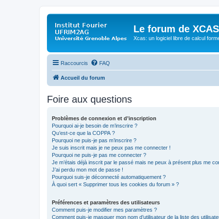
Le forum de XCAS
Xcas: un logiciel libre de calcul form
Raccourcis
FAQ
Accueil du forum
Foire aux questions
Problèmes de connexion et d’inscription
Pourquoi ai-je besoin de m’inscrire ?
Qu’est-ce que la COPPA ?
Pourquoi ne puis-je pas m’inscrire ?
Je suis inscrit mais je ne peux pas me connecter !
Pourquoi ne puis-je pas me connecter ?
Je m’étais déjà inscrit par le passé mais ne peux à présent plus me co
J’ai perdu mon mot de passe !
Pourquoi suis-je déconnecté automatiquement ?
À quoi sert « Supprimer tous les cookies du forum » ?
Préférences et paramètres des utilisateurs
Comment puis-je modifier mes paramètres ?
Comment puis-je masquer mon nom d’utilisateur de la liste des utilisate