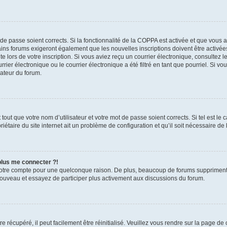
t de passe soient corrects. Si la fonctionnalité de la COPPA est activée et que vous 
ains forums exigeront également que les nouvelles inscriptions doivent être activée
te lors de votre inscription. Si vous aviez reçu un courrier électronique, consultez l
r électronique ou le courrier électronique a été filtré en tant que pourriel. Si vo
rateur du forum.
out que votre nom d’utilisateur et votre mot de passe soient corrects. Si tel est le
iétaire du site internet ait un problème de configuration et qu’il soit nécessaire de l
 plus me connecter ?!
votre compte pour une quelconque raison. De plus, beaucoup de forums suppriment pér
 nouveau et essayez de participer plus activement aux discussions du forum.
 récupéré, il peut facilement être réinitialisé. Veuillez vous rendre sur la page de