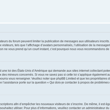
trateurs du forum peuvent limiter la publication de messages aux utilisateurs inscri
visiteurs, tels que l’affichage d’avatars personnalisés, l’utilisation de la messager
ription ne vous prend qu’un court instant, c’est pourquoi nous vous recommandons de l
t une loi des États-Unis d’Amérique qui demande aux sites internet collectant pot
 des mineurs concernés. Si vous ne savez pas si cette loi s’applique également au
 pourra vous renseigner. Veuillez noter que phpBB Limited et que les propriétaires
ue l’assistance porte sur la question « Qui dois-je contacter à propos de problèmes 
inscriptions afin d’empêcher les nouveaux visiteurs de s’inscrire. De même, il est é
s souhaitez utiliser. Pour plus d’informations, veuillez contacter un administrateur du