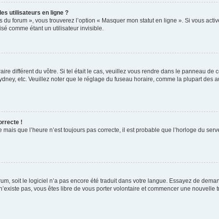
s utilisateurs en ligne ?
s du forum », vous trouverez l’option « Masquer mon statut en ligne ». Si vous activ
é comme étant un utilisateur invisible.
aire différent du vôtre. Si tel était le cas, veuillez vous rendre dans le panneau de co
ey, etc. Veuillez noter que le réglage du fuseau horaire, comme la plupart des autr
orrecte !
 mais que l’heure n’est toujours pas correcte, il est probable que l’horloge du serve
orum, soit le logiciel n’a pas encore été traduit dans votre langue. Essayez de deman
 n’existe pas, vous êtes libre de vous porter volontaire et commencer une nouvelle t