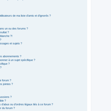
lisateurs de ma liste d’amis et d’ignorés ?
ans un ou des forums ?
sultat ?
blanche ?!
?
ssages et sujets ?
t les abonnements ?
onner à un sujet spécifique ?
ifique ?
 ?
ce forum ?
s jointes ?
cussions ?
ible ?
 d’abus ou d’ordres légaux liés à ce forum ?
r du forum ?