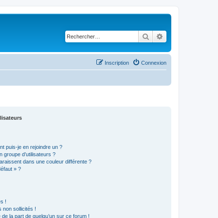
Rechercher
Recherche avancé
Inscription
Connexion
lisateurs
t puis-je en rejoindre un ?
 groupe d’utilisateurs ?
araissent dans une couleur différente ?
défaut » ?
s !
non sollicités !
e de la part de quelqu’un sur ce forum !