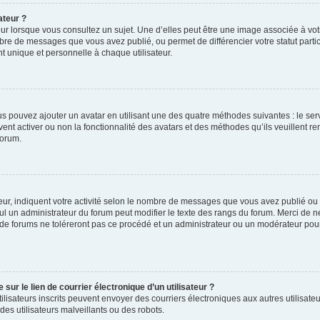
ateur ?
ur lorsque vous consultez un sujet. Une d’elles peut être une image associée à vo
mbre de messages que vous avez publié, ou permet de différencier votre statut parti
 unique et personnelle à chaque utilisateur.
ous pouvez ajouter un avatar en utilisant une des quatre méthodes suivantes : le serv
ent activer ou non la fonctionnalité des avatars et des méthodes qu’ils veuillent ren
forum.
ur, indiquent votre activité selon le nombre de messages que vous avez publié ou id
eul un administrateur du forum peut modifier le texte des rangs du forum. Merci de 
de forums ne toléreront pas ce procédé et un administrateur ou un modérateur pou
ur le lien de courrier électronique d’un utilisateur ?
s utilisateurs inscrits peuvent envoyer des courriers électroniques aux autres utili
es utilisateurs malveillants ou des robots.