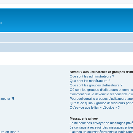
el
Niveaux des utilisateurs et groupes d’uti
Que sont les administrateurs ?
Que sont les modérateurs ?
Que sont les groupes d’utilisateurs ?
Où sont les groupes d’utilisateurs et commen
Comment puis-je devenir le responsable d’un
nnecter ?!
Pourquoi certains groupes d’utilisateurs app
Qu’est-ce qu’un « groupe d’utilisateurs par 
Qu’est-ce que le lien « L’équipe » ?
Messagerie privée
Je ne peux pas envoyer de messages privé
Je continue à recevoir des messages privés 
urs en ligne ?
J’ai reçu un courrier électronique indésirabl