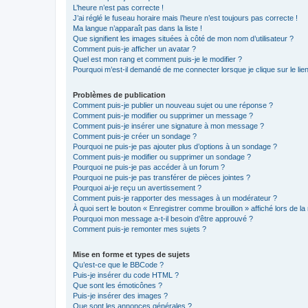
L’heure n’est pas correcte !
J’ai réglé le fuseau horaire mais l’heure n’est toujours pas correcte !
Ma langue n’apparaît pas dans la liste !
Que signifient les images situées à côté de mon nom d’utilisateur ?
Comment puis-je afficher un avatar ?
Quel est mon rang et comment puis-je le modifier ?
Pourquoi m’est-il demandé de me connecter lorsque je clique sur le lien 
Problèmes de publication
Comment puis-je publier un nouveau sujet ou une réponse ?
Comment puis-je modifier ou supprimer un message ?
Comment puis-je insérer une signature à mon message ?
Comment puis-je créer un sondage ?
Pourquoi ne puis-je pas ajouter plus d’options à un sondage ?
Comment puis-je modifier ou supprimer un sondage ?
Pourquoi ne puis-je pas accéder à un forum ?
Pourquoi ne puis-je pas transférer de pièces jointes ?
Pourquoi ai-je reçu un avertissement ?
Comment puis-je rapporter des messages à un modérateur ?
À quoi sert le bouton « Enregistrer comme brouillon » affiché lors de la 
Pourquoi mon message a-t-il besoin d’être approuvé ?
Comment puis-je remonter mes sujets ?
Mise en forme et types de sujets
Qu’est-ce que le BBCode ?
Puis-je insérer du code HTML ?
Que sont les émoticônes ?
Puis-je insérer des images ?
Que sont les annonces générales ?