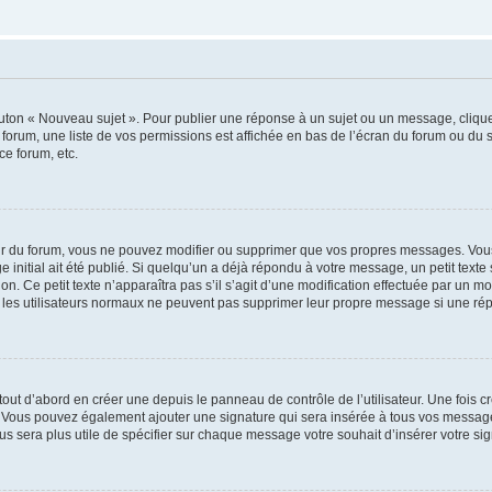
outon « Nouveau sujet ». Pour publier une réponse à un sujet ou un message, cliqu
 forum, une liste de vos permissions est affichée en bas de l’écran du forum ou du
ce forum, etc.
r du forum, vous ne pouvez modifier ou supprimer que vos propres messages. Vou
 initial ait été publié. Si quelqu’un a déjà répondu à votre message, un petit text
ion. Ce petit texte n’apparaîtra pas s’il s’agit d’une modification effectuée par un 
ue les utilisateurs normaux ne peuvent pas supprimer leur propre message si une ré
ut d’abord en créer une depuis le panneau de contrôle de l’utilisateur. Une fois c
ure. Vous pouvez également ajouter une signature qui sera insérée à tous vos mess
 vous sera plus utile de spécifier sur chaque message votre souhait d’insérer votre si