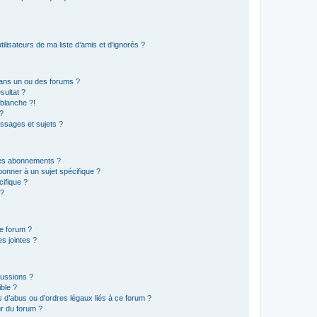
lisateurs de ma liste d’amis et d’ignorés ?
ans un ou des forums ?
sultat ?
blanche ?!
?
ssages et sujets ?
t les abonnements ?
onner à un sujet spécifique ?
ifique ?
 ?
ce forum ?
s jointes ?
cussions ?
ible ?
 d’abus ou d’ordres légaux liés à ce forum ?
r du forum ?