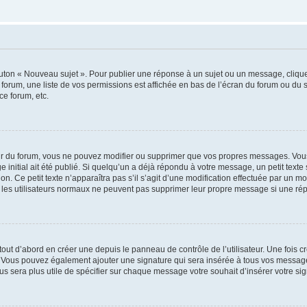
outon « Nouveau sujet ». Pour publier une réponse à un sujet ou un message, cliqu
 forum, une liste de vos permissions est affichée en bas de l’écran du forum ou du
ce forum, etc.
r du forum, vous ne pouvez modifier ou supprimer que vos propres messages. Vou
 initial ait été publié. Si quelqu’un a déjà répondu à votre message, un petit text
ion. Ce petit texte n’apparaîtra pas s’il s’agit d’une modification effectuée par un 
ue les utilisateurs normaux ne peuvent pas supprimer leur propre message si une ré
ut d’abord en créer une depuis le panneau de contrôle de l’utilisateur. Une fois c
ure. Vous pouvez également ajouter une signature qui sera insérée à tous vos mess
 vous sera plus utile de spécifier sur chaque message votre souhait d’insérer votre si