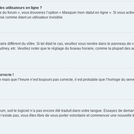
s utilisateurs en ligne ?
s du forum », vous trouverez l’option « Masquer mon statut en ligne ». Si vous activ
é comme étant un utilisateur invisible.
aire différent du vôtre. Si tel était le cas, veuillez vous rendre dans le panneau de co
ey, etc. Veuillez noter que le réglage du fuseau horaire, comme la plupart des autr
orrecte !
 mais que l’heure n’est toujours pas correcte, il est probable que l’horloge du serve
orum, soit le logiciel n’a pas encore été traduit dans votre langue. Essayez de deman
 n’existe pas, vous êtes libre de vous porter volontaire et commencer une nouvelle t