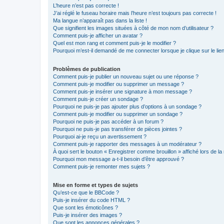
L’heure n’est pas correcte !
J’ai réglé le fuseau horaire mais l’heure n’est toujours pas correcte !
Ma langue n’apparaît pas dans la liste !
Que signifient les images situées à côté de mon nom d’utilisateur ?
Comment puis-je afficher un avatar ?
Quel est mon rang et comment puis-je le modifier ?
Pourquoi m’est-il demandé de me connecter lorsque je clique sur le lien 
Problèmes de publication
Comment puis-je publier un nouveau sujet ou une réponse ?
Comment puis-je modifier ou supprimer un message ?
Comment puis-je insérer une signature à mon message ?
Comment puis-je créer un sondage ?
Pourquoi ne puis-je pas ajouter plus d’options à un sondage ?
Comment puis-je modifier ou supprimer un sondage ?
Pourquoi ne puis-je pas accéder à un forum ?
Pourquoi ne puis-je pas transférer de pièces jointes ?
Pourquoi ai-je reçu un avertissement ?
Comment puis-je rapporter des messages à un modérateur ?
À quoi sert le bouton « Enregistrer comme brouillon » affiché lors de la 
Pourquoi mon message a-t-il besoin d’être approuvé ?
Comment puis-je remonter mes sujets ?
Mise en forme et types de sujets
Qu’est-ce que le BBCode ?
Puis-je insérer du code HTML ?
Que sont les émoticônes ?
Puis-je insérer des images ?
Que sont les annonces générales ?