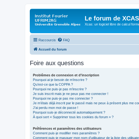
Le forum de XCAS
Xcas: un logiciel libre de calcul form
Raccourcis
FAQ
Accueil du forum
Foire aux questions
Problèmes de connexion et d’inscription
Pourquoi ai-je besoin de m’inscrire ?
Qu’est-ce que la COPPA ?
Pourquoi ne puis-je pas m’inscrire ?
Je suis inscrit mais je ne peux pas me connecter !
Pourquoi ne puis-je pas me connecter ?
Je m’étais déjà inscrit par le passé mais ne peux à présent plus me co
J’ai perdu mon mot de passe !
Pourquoi suis-je déconnecté automatiquement ?
À quoi sert « Supprimer tous les cookies du forum » ?
Préférences et paramètres des utilisateurs
Comment puis-je modifier mes paramètres ?
Comment puis-je masquer mon nom d’utilisateur de la liste des utilisate