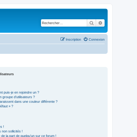
Rechercher
Recherche avancé
Inscription
Connexion
lisateurs
t puis-je en rejoindre un ?
 groupe d’utilisateurs ?
araissent dans une couleur différente ?
défaut » ?
s !
non sollicités !
e de la part de quelqu’un sur ce forum !