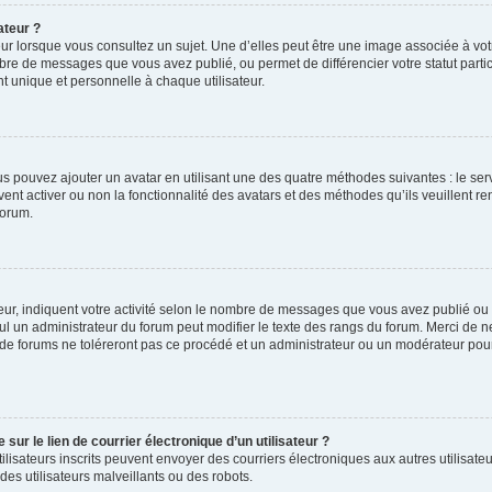
ateur ?
ur lorsque vous consultez un sujet. Une d’elles peut être une image associée à vo
mbre de messages que vous avez publié, ou permet de différencier votre statut parti
 unique et personnelle à chaque utilisateur.
ous pouvez ajouter un avatar en utilisant une des quatre méthodes suivantes : le serv
ent activer ou non la fonctionnalité des avatars et des méthodes qu’ils veuillent ren
forum.
ur, indiquent votre activité selon le nombre de messages que vous avez publié ou id
eul un administrateur du forum peut modifier le texte des rangs du forum. Merci de 
de forums ne toléreront pas ce procédé et un administrateur ou un modérateur pou
ur le lien de courrier électronique d’un utilisateur ?
s utilisateurs inscrits peuvent envoyer des courriers électroniques aux autres utili
es utilisateurs malveillants ou des robots.