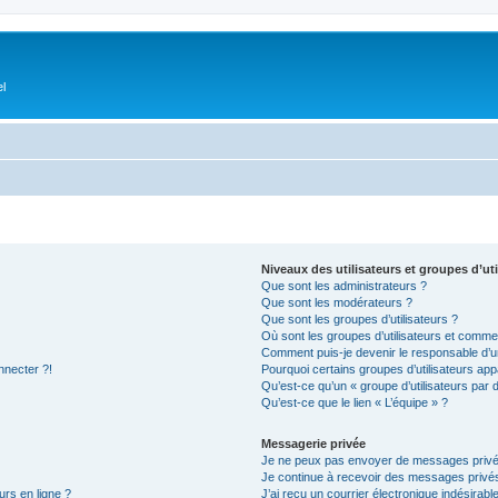
el
Niveaux des utilisateurs et groupes d’uti
Que sont les administrateurs ?
Que sont les modérateurs ?
Que sont les groupes d’utilisateurs ?
Où sont les groupes d’utilisateurs et commen
Comment puis-je devenir le responsable d’un
nnecter ?!
Pourquoi certains groupes d’utilisateurs app
Qu’est-ce qu’un « groupe d’utilisateurs par 
Qu’est-ce que le lien « L’équipe » ?
Messagerie privée
Je ne peux pas envoyer de messages privé
Je continue à recevoir des messages privés 
urs en ligne ?
J’ai reçu un courrier électronique indésirabl