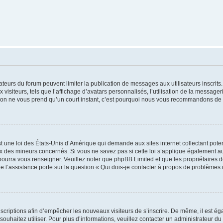
trateurs du forum peuvent limiter la publication de messages aux utilisateurs inscri
visiteurs, tels que l’affichage d’avatars personnalisés, l’utilisation de la messager
ription ne vous prend qu’un court instant, c’est pourquoi nous vous recommandons de l
t une loi des États-Unis d’Amérique qui demande aux sites internet collectant pot
 des mineurs concernés. Si vous ne savez pas si cette loi s’applique également au
 pourra vous renseigner. Veuillez noter que phpBB Limited et que les propriétaires
ue l’assistance porte sur la question « Qui dois-je contacter à propos de problèmes 
inscriptions afin d’empêcher les nouveaux visiteurs de s’inscrire. De même, il est é
s souhaitez utiliser. Pour plus d’informations, veuillez contacter un administrateur du