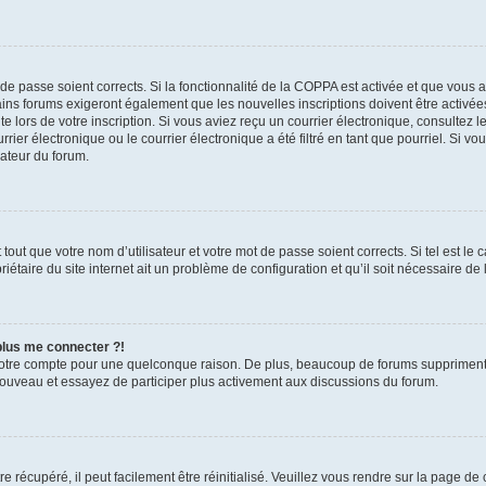
t de passe soient corrects. Si la fonctionnalité de la COPPA est activée et que vous 
ains forums exigeront également que les nouvelles inscriptions doivent être activée
te lors de votre inscription. Si vous aviez reçu un courrier électronique, consultez l
r électronique ou le courrier électronique a été filtré en tant que pourriel. Si vo
rateur du forum.
out que votre nom d’utilisateur et votre mot de passe soient corrects. Si tel est le
iétaire du site internet ait un problème de configuration et qu’il soit nécessaire de l
 plus me connecter ?!
votre compte pour une quelconque raison. De plus, beaucoup de forums suppriment pér
 nouveau et essayez de participer plus activement aux discussions du forum.
 récupéré, il peut facilement être réinitialisé. Veuillez vous rendre sur la page de