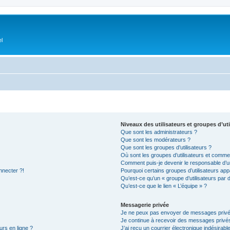
el
Niveaux des utilisateurs et groupes d’uti
Que sont les administrateurs ?
Que sont les modérateurs ?
Que sont les groupes d’utilisateurs ?
Où sont les groupes d’utilisateurs et commen
Comment puis-je devenir le responsable d’un
nnecter ?!
Pourquoi certains groupes d’utilisateurs app
Qu’est-ce qu’un « groupe d’utilisateurs par 
Qu’est-ce que le lien « L’équipe » ?
Messagerie privée
Je ne peux pas envoyer de messages privé
Je continue à recevoir des messages privés 
urs en ligne ?
J’ai reçu un courrier électronique indésirabl