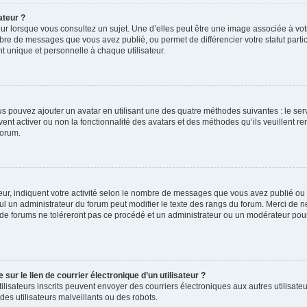
ateur ?
ur lorsque vous consultez un sujet. Une d’elles peut être une image associée à vo
mbre de messages que vous avez publié, ou permet de différencier votre statut parti
 unique et personnelle à chaque utilisateur.
ous pouvez ajouter un avatar en utilisant une des quatre méthodes suivantes : le serv
ent activer ou non la fonctionnalité des avatars et des méthodes qu’ils veuillent ren
forum.
ur, indiquent votre activité selon le nombre de messages que vous avez publié ou id
eul un administrateur du forum peut modifier le texte des rangs du forum. Merci de 
de forums ne toléreront pas ce procédé et un administrateur ou un modérateur pou
ur le lien de courrier électronique d’un utilisateur ?
s utilisateurs inscrits peuvent envoyer des courriers électroniques aux autres utili
es utilisateurs malveillants ou des robots.