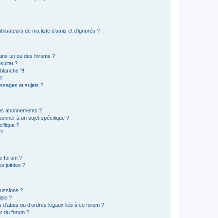
lisateurs de ma liste d’amis et d’ignorés ?
ans un ou des forums ?
sultat ?
blanche ?!
?
ssages et sujets ?
t les abonnements ?
onner à un sujet spécifique ?
ifique ?
 ?
ce forum ?
s jointes ?
cussions ?
ible ?
 d’abus ou d’ordres légaux liés à ce forum ?
r du forum ?