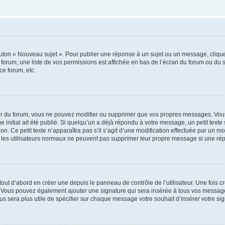
outon « Nouveau sujet ». Pour publier une réponse à un sujet ou un message, cliqu
 forum, une liste de vos permissions est affichée en bas de l’écran du forum ou du
ce forum, etc.
r du forum, vous ne pouvez modifier ou supprimer que vos propres messages. Vou
 initial ait été publié. Si quelqu’un a déjà répondu à votre message, un petit text
ion. Ce petit texte n’apparaîtra pas s’il s’agit d’une modification effectuée par un 
ue les utilisateurs normaux ne peuvent pas supprimer leur propre message si une ré
ut d’abord en créer une depuis le panneau de contrôle de l’utilisateur. Une fois c
ure. Vous pouvez également ajouter une signature qui sera insérée à tous vos mess
 vous sera plus utile de spécifier sur chaque message votre souhait d’insérer votre si