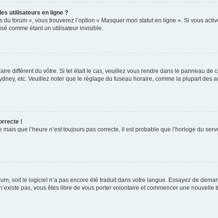
s utilisateurs en ligne ?
s du forum », vous trouverez l’option « Masquer mon statut en ligne ». Si vous activ
é comme étant un utilisateur invisible.
aire différent du vôtre. Si tel était le cas, veuillez vous rendre dans le panneau de co
ey, etc. Veuillez noter que le réglage du fuseau horaire, comme la plupart des autr
orrecte !
 mais que l’heure n’est toujours pas correcte, il est probable que l’horloge du serve
orum, soit le logiciel n’a pas encore été traduit dans votre langue. Essayez de deman
 n’existe pas, vous êtes libre de vous porter volontaire et commencer une nouvelle t