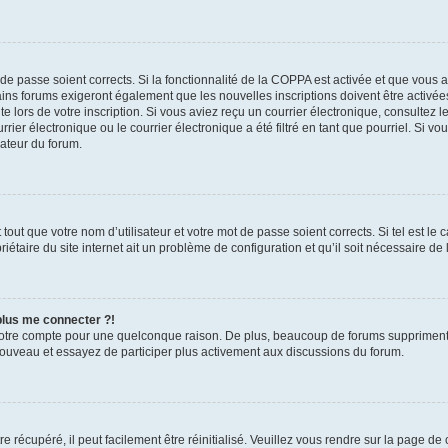
t de passe soient corrects. Si la fonctionnalité de la COPPA est activée et que vous 
ains forums exigeront également que les nouvelles inscriptions doivent être activée
te lors de votre inscription. Si vous aviez reçu un courrier électronique, consultez l
r électronique ou le courrier électronique a été filtré en tant que pourriel. Si vo
rateur du forum.
out que votre nom d’utilisateur et votre mot de passe soient corrects. Si tel est le
iétaire du site internet ait un problème de configuration et qu’il soit nécessaire de l
 plus me connecter ?!
votre compte pour une quelconque raison. De plus, beaucoup de forums suppriment pér
 nouveau et essayez de participer plus activement aux discussions du forum.
 récupéré, il peut facilement être réinitialisé. Veuillez vous rendre sur la page de