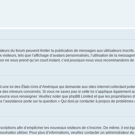
trateurs du forum peuvent limiter la publication de messages aux utilisateurs inscri
visiteurs, tels que l’affichage d’avatars personnalisés, l’utilisation de la messager
ription ne vous prend qu’un court instant, c’est pourquoi nous vous recommandons de l
t une loi des États-Unis d’Amérique qui demande aux sites internet collectant pot
 des mineurs concernés. Si vous ne savez pas si cette loi s’applique également au
 pourra vous renseigner. Veuillez noter que phpBB Limited et que les propriétaires
ue l’assistance porte sur la question « Qui dois-je contacter à propos de problèmes 
inscriptions afin d’empêcher les nouveaux visiteurs de s’inscrire. De même, il est é
s souhaitez utiliser. Pour plus d’informations, veuillez contacter un administrateur du