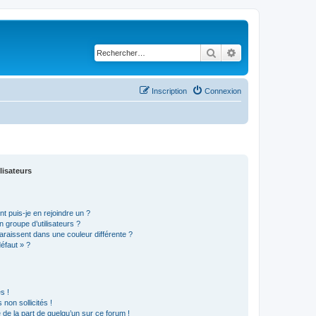
Rechercher
Recherche avancé
Inscription
Connexion
lisateurs
t puis-je en rejoindre un ?
 groupe d’utilisateurs ?
araissent dans une couleur différente ?
défaut » ?
s !
non sollicités !
e de la part de quelqu’un sur ce forum !