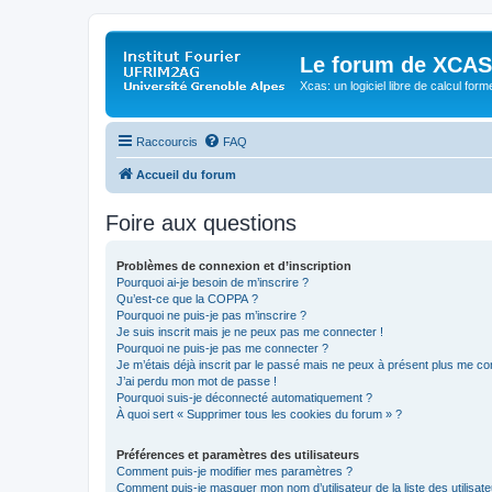
Le forum de XCAS
Xcas: un logiciel libre de calcul form
Raccourcis
FAQ
Accueil du forum
Foire aux questions
Problèmes de connexion et d’inscription
Pourquoi ai-je besoin de m’inscrire ?
Qu’est-ce que la COPPA ?
Pourquoi ne puis-je pas m’inscrire ?
Je suis inscrit mais je ne peux pas me connecter !
Pourquoi ne puis-je pas me connecter ?
Je m’étais déjà inscrit par le passé mais ne peux à présent plus me co
J’ai perdu mon mot de passe !
Pourquoi suis-je déconnecté automatiquement ?
À quoi sert « Supprimer tous les cookies du forum » ?
Préférences et paramètres des utilisateurs
Comment puis-je modifier mes paramètres ?
Comment puis-je masquer mon nom d’utilisateur de la liste des utilisate