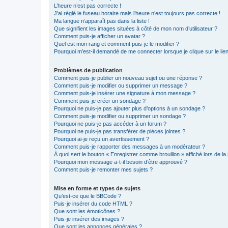
L’heure n’est pas correcte !
J’ai réglé le fuseau horaire mais l’heure n’est toujours pas correcte !
Ma langue n’apparaît pas dans la liste !
Que signifient les images situées à côté de mon nom d’utilisateur ?
Comment puis-je afficher un avatar ?
Quel est mon rang et comment puis-je le modifier ?
Pourquoi m’est-il demandé de me connecter lorsque je clique sur le lien 
Problèmes de publication
Comment puis-je publier un nouveau sujet ou une réponse ?
Comment puis-je modifier ou supprimer un message ?
Comment puis-je insérer une signature à mon message ?
Comment puis-je créer un sondage ?
Pourquoi ne puis-je pas ajouter plus d’options à un sondage ?
Comment puis-je modifier ou supprimer un sondage ?
Pourquoi ne puis-je pas accéder à un forum ?
Pourquoi ne puis-je pas transférer de pièces jointes ?
Pourquoi ai-je reçu un avertissement ?
Comment puis-je rapporter des messages à un modérateur ?
À quoi sert le bouton « Enregistrer comme brouillon » affiché lors de la 
Pourquoi mon message a-t-il besoin d’être approuvé ?
Comment puis-je remonter mes sujets ?
Mise en forme et types de sujets
Qu’est-ce que le BBCode ?
Puis-je insérer du code HTML ?
Que sont les émoticônes ?
Puis-je insérer des images ?
Que sont les annonces générales ?