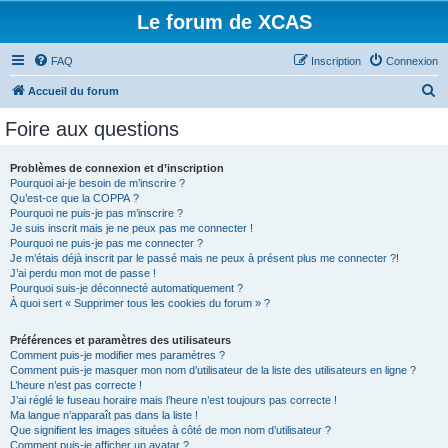
Le forum de XCAS
FAQ
Inscription
Connexion
R
Accueil du forum
e
Foire aux questions
c
h
Problèmes de connexion et d’inscription
Pourquoi ai-je besoin de m’inscrire ?
e
Qu’est-ce que la COPPA ?
r
Pourquoi ne puis-je pas m’inscrire ?
Je suis inscrit mais je ne peux pas me connecter !
c
Pourquoi ne puis-je pas me connecter ?
Je m’étais déjà inscrit par le passé mais ne peux à présent plus me connecter ?!
h
J’ai perdu mon mot de passe !
e
Pourquoi suis-je déconnecté automatiquement ?
À quoi sert « Supprimer tous les cookies du forum » ?
r
Préférences et paramètres des utilisateurs
Comment puis-je modifier mes paramètres ?
Comment puis-je masquer mon nom d’utilisateur de la liste des utilisateurs en ligne ?
L’heure n’est pas correcte !
J’ai réglé le fuseau horaire mais l’heure n’est toujours pas correcte !
Ma langue n’apparaît pas dans la liste !
Que signifient les images situées à côté de mon nom d’utilisateur ?
Comment puis-je afficher un avatar ?