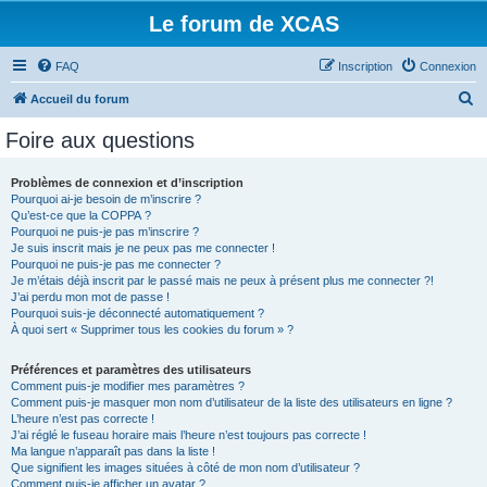
Le forum de XCAS
FAQ
Inscription
Connexion
R
Accueil du forum
e
Foire aux questions
c
h
Problèmes de connexion et d’inscription
Pourquoi ai-je besoin de m’inscrire ?
e
Qu’est-ce que la COPPA ?
r
Pourquoi ne puis-je pas m’inscrire ?
Je suis inscrit mais je ne peux pas me connecter !
c
Pourquoi ne puis-je pas me connecter ?
Je m’étais déjà inscrit par le passé mais ne peux à présent plus me connecter ?!
h
J’ai perdu mon mot de passe !
e
Pourquoi suis-je déconnecté automatiquement ?
À quoi sert « Supprimer tous les cookies du forum » ?
r
Préférences et paramètres des utilisateurs
Comment puis-je modifier mes paramètres ?
Comment puis-je masquer mon nom d’utilisateur de la liste des utilisateurs en ligne ?
L’heure n’est pas correcte !
J’ai réglé le fuseau horaire mais l’heure n’est toujours pas correcte !
Ma langue n’apparaît pas dans la liste !
Que signifient les images situées à côté de mon nom d’utilisateur ?
Comment puis-je afficher un avatar ?