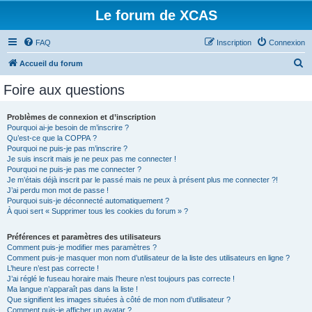
Le forum de XCAS
FAQ
Inscription
Connexion
R
Accueil du forum
e
Foire aux questions
c
h
Problèmes de connexion et d’inscription
Pourquoi ai-je besoin de m’inscrire ?
e
Qu’est-ce que la COPPA ?
r
Pourquoi ne puis-je pas m’inscrire ?
Je suis inscrit mais je ne peux pas me connecter !
c
Pourquoi ne puis-je pas me connecter ?
Je m’étais déjà inscrit par le passé mais ne peux à présent plus me connecter ?!
h
J’ai perdu mon mot de passe !
e
Pourquoi suis-je déconnecté automatiquement ?
À quoi sert « Supprimer tous les cookies du forum » ?
r
Préférences et paramètres des utilisateurs
Comment puis-je modifier mes paramètres ?
Comment puis-je masquer mon nom d’utilisateur de la liste des utilisateurs en ligne ?
L’heure n’est pas correcte !
J’ai réglé le fuseau horaire mais l’heure n’est toujours pas correcte !
Ma langue n’apparaît pas dans la liste !
Que signifient les images situées à côté de mon nom d’utilisateur ?
Comment puis-je afficher un avatar ?