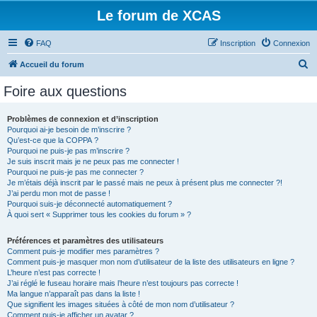
Le forum de XCAS
FAQ
Inscription
Connexion
R
Accueil du forum
e
Foire aux questions
c
h
Problèmes de connexion et d’inscription
Pourquoi ai-je besoin de m’inscrire ?
e
Qu’est-ce que la COPPA ?
r
Pourquoi ne puis-je pas m’inscrire ?
Je suis inscrit mais je ne peux pas me connecter !
c
Pourquoi ne puis-je pas me connecter ?
Je m’étais déjà inscrit par le passé mais ne peux à présent plus me connecter ?!
h
J’ai perdu mon mot de passe !
e
Pourquoi suis-je déconnecté automatiquement ?
À quoi sert « Supprimer tous les cookies du forum » ?
r
Préférences et paramètres des utilisateurs
Comment puis-je modifier mes paramètres ?
Comment puis-je masquer mon nom d’utilisateur de la liste des utilisateurs en ligne ?
L’heure n’est pas correcte !
J’ai réglé le fuseau horaire mais l’heure n’est toujours pas correcte !
Ma langue n’apparaît pas dans la liste !
Que signifient les images situées à côté de mon nom d’utilisateur ?
Comment puis-je afficher un avatar ?