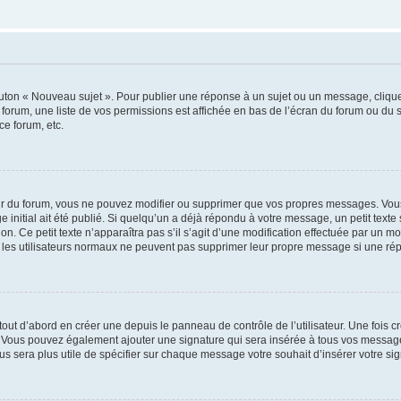
outon « Nouveau sujet ». Pour publier une réponse à un sujet ou un message, cliqu
 forum, une liste de vos permissions est affichée en bas de l’écran du forum ou du
ce forum, etc.
r du forum, vous ne pouvez modifier ou supprimer que vos propres messages. Vou
 initial ait été publié. Si quelqu’un a déjà répondu à votre message, un petit text
ion. Ce petit texte n’apparaîtra pas s’il s’agit d’une modification effectuée par un 
ue les utilisateurs normaux ne peuvent pas supprimer leur propre message si une ré
ut d’abord en créer une depuis le panneau de contrôle de l’utilisateur. Une fois c
ure. Vous pouvez également ajouter une signature qui sera insérée à tous vos mess
 vous sera plus utile de spécifier sur chaque message votre souhait d’insérer votre si