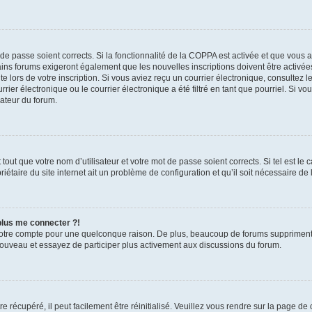
t de passe soient corrects. Si la fonctionnalité de la COPPA est activée et que vous 
ains forums exigeront également que les nouvelles inscriptions doivent être activée
te lors de votre inscription. Si vous aviez reçu un courrier électronique, consultez l
r électronique ou le courrier électronique a été filtré en tant que pourriel. Si vo
rateur du forum.
out que votre nom d’utilisateur et votre mot de passe soient corrects. Si tel est le
iétaire du site internet ait un problème de configuration et qu’il soit nécessaire de l
 plus me connecter ?!
votre compte pour une quelconque raison. De plus, beaucoup de forums suppriment pér
 nouveau et essayez de participer plus activement aux discussions du forum.
 récupéré, il peut facilement être réinitialisé. Veuillez vous rendre sur la page de