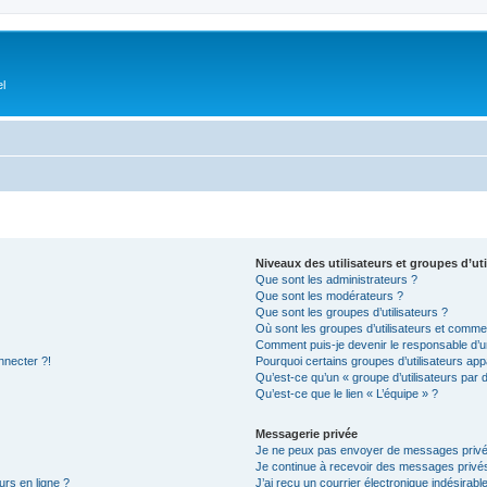
el
Niveaux des utilisateurs et groupes d’uti
Que sont les administrateurs ?
Que sont les modérateurs ?
Que sont les groupes d’utilisateurs ?
Où sont les groupes d’utilisateurs et commen
Comment puis-je devenir le responsable d’un
nnecter ?!
Pourquoi certains groupes d’utilisateurs app
Qu’est-ce qu’un « groupe d’utilisateurs par 
Qu’est-ce que le lien « L’équipe » ?
Messagerie privée
Je ne peux pas envoyer de messages privé
Je continue à recevoir des messages privés 
urs en ligne ?
J’ai reçu un courrier électronique indésirabl