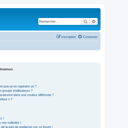
Rechercher
Recherche avancé
Inscription
Connexion
lisateurs
t puis-je en rejoindre un ?
 groupe d’utilisateurs ?
araissent dans une couleur différente ?
défaut » ?
s !
non sollicités !
e de la part de quelqu’un sur ce forum !