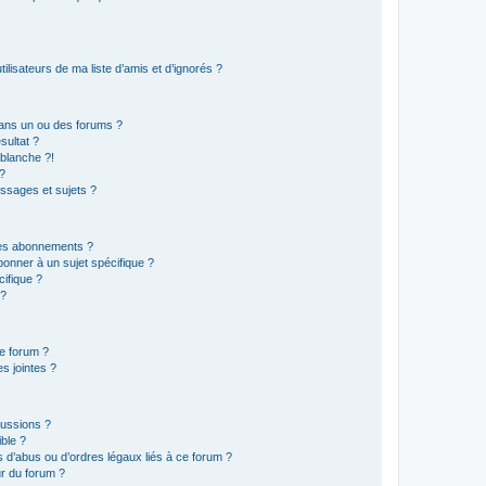
lisateurs de ma liste d’amis et d’ignorés ?
ans un ou des forums ?
sultat ?
blanche ?!
?
ssages et sujets ?
t les abonnements ?
onner à un sujet spécifique ?
ifique ?
 ?
ce forum ?
s jointes ?
cussions ?
ible ?
 d’abus ou d’ordres légaux liés à ce forum ?
r du forum ?