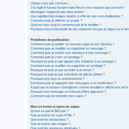
L’heure n’est pas correcte !
J’ai réglé le fuseau horaire mais l’heure n’est toujours pas correcte !
Ma langue n’apparaît pas dans la liste !
Que signifient les images situées à côté de mon nom d’utilisateur ?
Comment puis-je afficher un avatar ?
Quel est mon rang et comment puis-je le modifier ?
Pourquoi m’est-il demandé de me connecter lorsque je clique sur le lien 
Problèmes de publication
Comment puis-je publier un nouveau sujet ou une réponse ?
Comment puis-je modifier ou supprimer un message ?
Comment puis-je insérer une signature à mon message ?
Comment puis-je créer un sondage ?
Pourquoi ne puis-je pas ajouter plus d’options à un sondage ?
Comment puis-je modifier ou supprimer un sondage ?
Pourquoi ne puis-je pas accéder à un forum ?
Pourquoi ne puis-je pas transférer de pièces jointes ?
Pourquoi ai-je reçu un avertissement ?
Comment puis-je rapporter des messages à un modérateur ?
À quoi sert le bouton « Enregistrer comme brouillon » affiché lors de la 
Pourquoi mon message a-t-il besoin d’être approuvé ?
Comment puis-je remonter mes sujets ?
Mise en forme et types de sujets
Qu’est-ce que le BBCode ?
Puis-je insérer du code HTML ?
Que sont les émoticônes ?
Puis-je insérer des images ?
Que sont les annonces générales ?