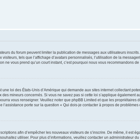
trateurs du forum peuvent limiter la publication de messages aux utilisateurs inscri
visiteurs, tels que l’affichage d’avatars personnalisés, l’utilisation de la messager
ription ne vous prend qu’un court instant, c’est pourquoi nous vous recommandons de l
t une loi des États-Unis d’Amérique qui demande aux sites internet collectant pot
 des mineurs concernés. Si vous ne savez pas si cette loi s’applique également au
 pourra vous renseigner. Veuillez noter que phpBB Limited et que les propriétaires
ue l’assistance porte sur la question « Qui dois-je contacter à propos de problèmes 
inscriptions afin d’empêcher les nouveaux visiteurs de s’inscrire. De même, il est é
s souhaitez utiliser. Pour plus d’informations, veuillez contacter un administrateur du