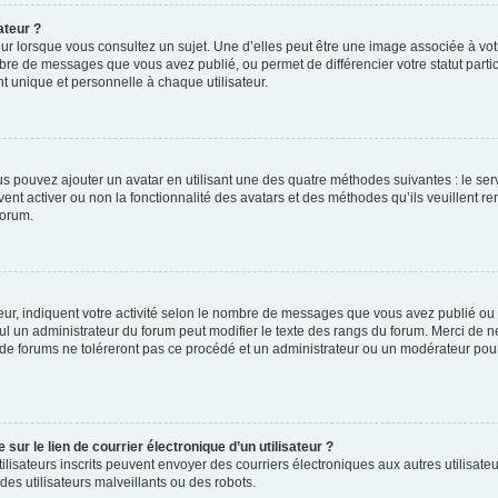
ateur ?
ur lorsque vous consultez un sujet. Une d’elles peut être une image associée à vo
mbre de messages que vous avez publié, ou permet de différencier votre statut parti
 unique et personnelle à chaque utilisateur.
ous pouvez ajouter un avatar en utilisant une des quatre méthodes suivantes : le serv
ent activer ou non la fonctionnalité des avatars et des méthodes qu’ils veuillent ren
forum.
ur, indiquent votre activité selon le nombre de messages que vous avez publié ou id
eul un administrateur du forum peut modifier le texte des rangs du forum. Merci de 
de forums ne toléreront pas ce procédé et un administrateur ou un modérateur pou
ur le lien de courrier électronique d’un utilisateur ?
s utilisateurs inscrits peuvent envoyer des courriers électroniques aux autres utili
es utilisateurs malveillants ou des robots.