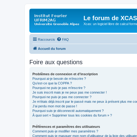
Le forum de XCAS
Xcas: un logiciel libre de calcul form
Raccourcis
FAQ
Accueil du forum
Foire aux questions
Problèmes de connexion et d’inscription
Pourquoi ai-je besoin de m’inscrire ?
Qu’est-ce que la COPPA ?
Pourquoi ne puis-je pas m’inscrire ?
Je suis inscrit mais je ne peux pas me connecter !
Pourquoi ne puis-je pas me connecter ?
Je m’étais déjà inscrit par le passé mais ne peux à présent plus me co
J’ai perdu mon mot de passe !
Pourquoi suis-je déconnecté automatiquement ?
À quoi sert « Supprimer tous les cookies du forum » ?
Préférences et paramètres des utilisateurs
Comment puis-je modifier mes paramètres ?
Comment puis-je masquer mon nom d’utilisateur de la liste des utilisate