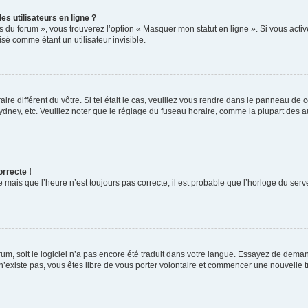
s utilisateurs en ligne ?
s du forum », vous trouverez l’option « Masquer mon statut en ligne ». Si vous activ
é comme étant un utilisateur invisible.
aire différent du vôtre. Si tel était le cas, veuillez vous rendre dans le panneau de co
ey, etc. Veuillez noter que le réglage du fuseau horaire, comme la plupart des autr
orrecte !
 mais que l’heure n’est toujours pas correcte, il est probable que l’horloge du serve
orum, soit le logiciel n’a pas encore été traduit dans votre langue. Essayez de deman
 n’existe pas, vous êtes libre de vous porter volontaire et commencer une nouvelle t