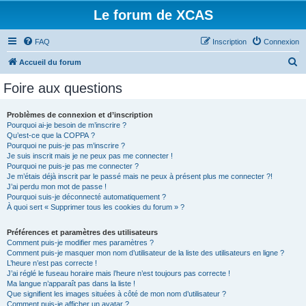
Le forum de XCAS
FAQ
Inscription
Connexion
R
Accueil du forum
e
Foire aux questions
c
h
Problèmes de connexion et d’inscription
Pourquoi ai-je besoin de m’inscrire ?
e
Qu’est-ce que la COPPA ?
r
Pourquoi ne puis-je pas m’inscrire ?
Je suis inscrit mais je ne peux pas me connecter !
c
Pourquoi ne puis-je pas me connecter ?
Je m’étais déjà inscrit par le passé mais ne peux à présent plus me connecter ?!
h
J’ai perdu mon mot de passe !
e
Pourquoi suis-je déconnecté automatiquement ?
À quoi sert « Supprimer tous les cookies du forum » ?
r
Préférences et paramètres des utilisateurs
Comment puis-je modifier mes paramètres ?
Comment puis-je masquer mon nom d’utilisateur de la liste des utilisateurs en ligne ?
L’heure n’est pas correcte !
J’ai réglé le fuseau horaire mais l’heure n’est toujours pas correcte !
Ma langue n’apparaît pas dans la liste !
Que signifient les images situées à côté de mon nom d’utilisateur ?
Comment puis-je afficher un avatar ?