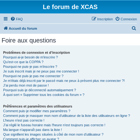
Le forum de XCAS
FAQ
Inscription
Connexion
R
Accueil du forum
e
Foire aux questions
c
h
Problèmes de connexion et d’inscription
Pourquoi ai-je besoin de m’inscrire ?
e
Qu’est-ce que la COPPA ?
r
Pourquoi ne puis-je pas m’inscrire ?
Je suis inscrit mais je ne peux pas me connecter !
c
Pourquoi ne puis-je pas me connecter ?
Je m’étais déjà inscrit par le passé mais ne peux à présent plus me connecter ?!
h
J’ai perdu mon mot de passe !
e
Pourquoi suis-je déconnecté automatiquement ?
À quoi sert « Supprimer tous les cookies du forum » ?
r
Préférences et paramètres des utilisateurs
Comment puis-je modifier mes paramètres ?
Comment puis-je masquer mon nom d’utilisateur de la liste des utilisateurs en ligne ?
L’heure n’est pas correcte !
J’ai réglé le fuseau horaire mais l’heure n’est toujours pas correcte !
Ma langue n’apparaît pas dans la liste !
Que signifient les images situées à côté de mon nom d’utilisateur ?
Comment puis-je afficher un avatar ?