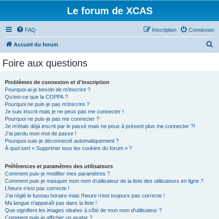
Le forum de XCAS
FAQ
Inscription
Connexion
R
Accueil du forum
e
Foire aux questions
c
h
Problèmes de connexion et d’inscription
Pourquoi ai-je besoin de m’inscrire ?
e
Qu’est-ce que la COPPA ?
r
Pourquoi ne puis-je pas m’inscrire ?
Je suis inscrit mais je ne peux pas me connecter !
c
Pourquoi ne puis-je pas me connecter ?
Je m’étais déjà inscrit par le passé mais ne peux à présent plus me connecter ?!
h
J’ai perdu mon mot de passe !
e
Pourquoi suis-je déconnecté automatiquement ?
À quoi sert « Supprimer tous les cookies du forum » ?
r
Préférences et paramètres des utilisateurs
Comment puis-je modifier mes paramètres ?
Comment puis-je masquer mon nom d’utilisateur de la liste des utilisateurs en ligne ?
L’heure n’est pas correcte !
J’ai réglé le fuseau horaire mais l’heure n’est toujours pas correcte !
Ma langue n’apparaît pas dans la liste !
Que signifient les images situées à côté de mon nom d’utilisateur ?
Comment puis-je afficher un avatar ?