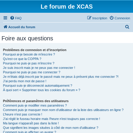
Le forum de XCAS
FAQ
Inscription
Connexion
R
Accueil du forum
e
Foire aux questions
c
h
Problèmes de connexion et d’inscription
Pourquoi ai-je besoin de m’inscrire ?
e
Qu’est-ce que la COPPA ?
r
Pourquoi ne puis-je pas m’inscrire ?
Je suis inscrit mais je ne peux pas me connecter !
c
Pourquoi ne puis-je pas me connecter ?
Je m’étais déjà inscrit par le passé mais ne peux à présent plus me connecter ?!
h
J’ai perdu mon mot de passe !
e
Pourquoi suis-je déconnecté automatiquement ?
À quoi sert « Supprimer tous les cookies du forum » ?
r
Préférences et paramètres des utilisateurs
Comment puis-je modifier mes paramètres ?
Comment puis-je masquer mon nom d’utilisateur de la liste des utilisateurs en ligne ?
L’heure n’est pas correcte !
J’ai réglé le fuseau horaire mais l’heure n’est toujours pas correcte !
Ma langue n’apparaît pas dans la liste !
Que signifient les images situées à côté de mon nom d’utilisateur ?
Comment puis-je afficher un avatar ?