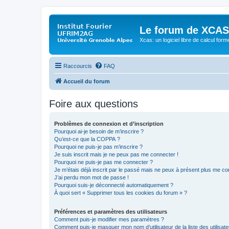
Le forum de XCAS
Xcas: un logiciel libre de calcul form
Raccourcis
FAQ
Accueil du forum
Foire aux questions
Problèmes de connexion et d’inscription
Pourquoi ai-je besoin de m’inscrire ?
Qu’est-ce que la COPPA ?
Pourquoi ne puis-je pas m’inscrire ?
Je suis inscrit mais je ne peux pas me connecter !
Pourquoi ne puis-je pas me connecter ?
Je m’étais déjà inscrit par le passé mais ne peux à présent plus me co
J’ai perdu mon mot de passe !
Pourquoi suis-je déconnecté automatiquement ?
À quoi sert « Supprimer tous les cookies du forum » ?
Préférences et paramètres des utilisateurs
Comment puis-je modifier mes paramètres ?
Comment puis-je masquer mon nom d’utilisateur de la liste des utilisate