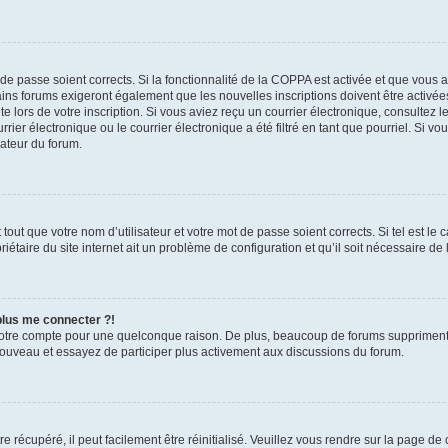
t de passe soient corrects. Si la fonctionnalité de la COPPA est activée et que vous 
ains forums exigeront également que les nouvelles inscriptions doivent être activée
te lors de votre inscription. Si vous aviez reçu un courrier électronique, consultez l
r électronique ou le courrier électronique a été filtré en tant que pourriel. Si vo
rateur du forum.
out que votre nom d’utilisateur et votre mot de passe soient corrects. Si tel est le
iétaire du site internet ait un problème de configuration et qu’il soit nécessaire de l
 plus me connecter ?!
votre compte pour une quelconque raison. De plus, beaucoup de forums suppriment pér
 nouveau et essayez de participer plus activement aux discussions du forum.
 récupéré, il peut facilement être réinitialisé. Veuillez vous rendre sur la page de