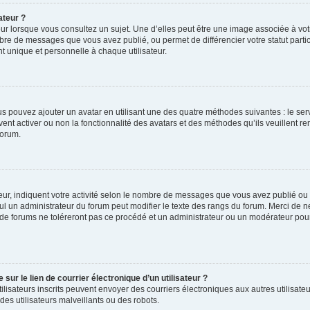
ateur ?
ur lorsque vous consultez un sujet. Une d’elles peut être une image associée à vo
mbre de messages que vous avez publié, ou permet de différencier votre statut parti
 unique et personnelle à chaque utilisateur.
ous pouvez ajouter un avatar en utilisant une des quatre méthodes suivantes : le serv
ent activer ou non la fonctionnalité des avatars et des méthodes qu’ils veuillent ren
forum.
ur, indiquent votre activité selon le nombre de messages que vous avez publié ou id
eul un administrateur du forum peut modifier le texte des rangs du forum. Merci de 
de forums ne toléreront pas ce procédé et un administrateur ou un modérateur pou
ur le lien de courrier électronique d’un utilisateur ?
s utilisateurs inscrits peuvent envoyer des courriers électroniques aux autres utili
es utilisateurs malveillants ou des robots.