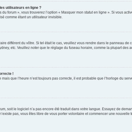
s utilisateurs en ligne ?
s du forum », vous trouverez l’option « Masquer mon statut en ligne ». Si vous activ
é comme étant un utilisateur invisible.
aire différent du vôtre. Si tel était le cas, veuillez vous rendre dans le panneau de co
ey, etc. Veuillez noter que le réglage du fuseau horaire, comme la plupart des autr
orrecte !
 mais que l’heure n’est toujours pas correcte, il est probable que l’horloge du serve
orum, soit le logiciel n’a pas encore été traduit dans votre langue. Essayez de deman
 n’existe pas, vous êtes libre de vous porter volontaire et commencer une nouvelle t