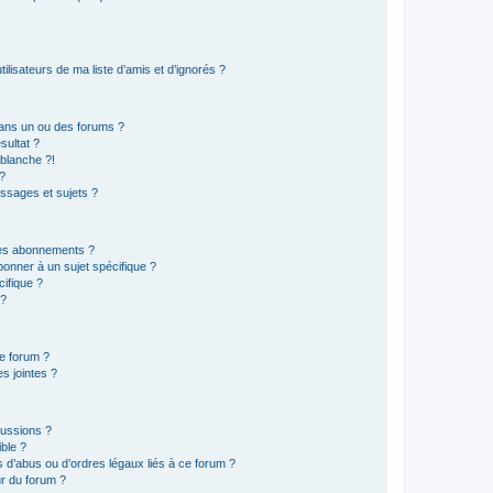
lisateurs de ma liste d’amis et d’ignorés ?
ans un ou des forums ?
sultat ?
blanche ?!
?
ssages et sujets ?
t les abonnements ?
onner à un sujet spécifique ?
ifique ?
 ?
ce forum ?
s jointes ?
cussions ?
ible ?
 d’abus ou d’ordres légaux liés à ce forum ?
r du forum ?