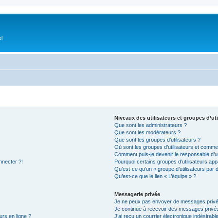
el
Niveaux des utilisateurs et groupes d’uti
Que sont les administrateurs ?
Que sont les modérateurs ?
Que sont les groupes d’utilisateurs ?
Où sont les groupes d’utilisateurs et commen
Comment puis-je devenir le responsable d’un
nnecter ?!
Pourquoi certains groupes d’utilisateurs app
Qu’est-ce qu’un « groupe d’utilisateurs par 
Qu’est-ce que le lien « L’équipe » ?
Messagerie privée
Je ne peux pas envoyer de messages privé
Je continue à recevoir des messages privés 
urs en ligne ?
J’ai reçu un courrier électronique indésirabl