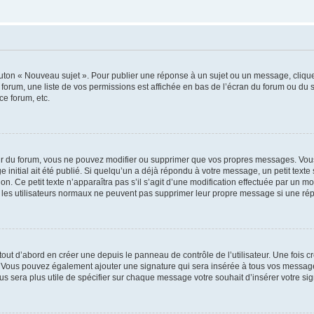
outon « Nouveau sujet ». Pour publier une réponse à un sujet ou un message, cliqu
 forum, une liste de vos permissions est affichée en bas de l’écran du forum ou du
ce forum, etc.
r du forum, vous ne pouvez modifier ou supprimer que vos propres messages. Vou
 initial ait été publié. Si quelqu’un a déjà répondu à votre message, un petit text
ion. Ce petit texte n’apparaîtra pas s’il s’agit d’une modification effectuée par un 
ue les utilisateurs normaux ne peuvent pas supprimer leur propre message si une ré
ut d’abord en créer une depuis le panneau de contrôle de l’utilisateur. Une fois c
ure. Vous pouvez également ajouter une signature qui sera insérée à tous vos mess
 vous sera plus utile de spécifier sur chaque message votre souhait d’insérer votre si