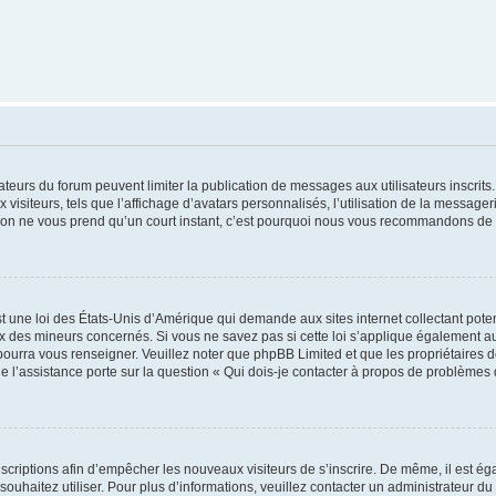
trateurs du forum peuvent limiter la publication de messages aux utilisateurs inscri
visiteurs, tels que l’affichage d’avatars personnalisés, l’utilisation de la messager
ription ne vous prend qu’un court instant, c’est pourquoi nous vous recommandons de l
t une loi des États-Unis d’Amérique qui demande aux sites internet collectant pot
 des mineurs concernés. Si vous ne savez pas si cette loi s’applique également au
 pourra vous renseigner. Veuillez noter que phpBB Limited et que les propriétaires
ue l’assistance porte sur la question « Qui dois-je contacter à propos de problèmes 
inscriptions afin d’empêcher les nouveaux visiteurs de s’inscrire. De même, il est é
s souhaitez utiliser. Pour plus d’informations, veuillez contacter un administrateur du