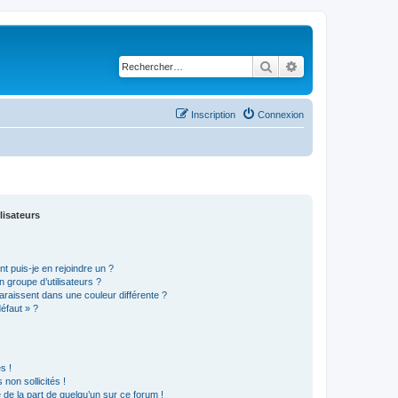
Rechercher
Recherche avancé
Inscription
Connexion
lisateurs
t puis-je en rejoindre un ?
 groupe d’utilisateurs ?
araissent dans une couleur différente ?
défaut » ?
s !
non sollicités !
e de la part de quelqu’un sur ce forum !