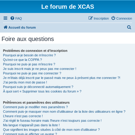
Le forum de XCAS
FAQ
Inscription
Connexion
R
Accueil du forum
e
Foire aux questions
c
h
Problèmes de connexion et d’inscription
Pourquoi ai-je besoin de m’inscrire ?
e
Qu’est-ce que la COPPA ?
r
Pourquoi ne puis-je pas m’inscrire ?
Je suis inscrit mais je ne peux pas me connecter !
c
Pourquoi ne puis-je pas me connecter ?
Je m’étais déjà inscrit par le passé mais ne peux à présent plus me connecter ?!
h
J’ai perdu mon mot de passe !
e
Pourquoi suis-je déconnecté automatiquement ?
À quoi sert « Supprimer tous les cookies du forum » ?
r
Préférences et paramètres des utilisateurs
Comment puis-je modifier mes paramètres ?
Comment puis-je masquer mon nom d’utilisateur de la liste des utilisateurs en ligne ?
L’heure n’est pas correcte !
J’ai réglé le fuseau horaire mais l’heure n’est toujours pas correcte !
Ma langue n’apparaît pas dans la liste !
Que signifient les images situées à côté de mon nom d’utilisateur ?
Comment puis-je afficher un avatar ?