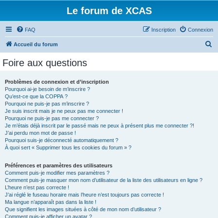
Le forum de XCAS
FAQ
Inscription
Connexion
R
Accueil du forum
e
Foire aux questions
c
h
Problèmes de connexion et d’inscription
Pourquoi ai-je besoin de m’inscrire ?
e
Qu’est-ce que la COPPA ?
r
Pourquoi ne puis-je pas m’inscrire ?
Je suis inscrit mais je ne peux pas me connecter !
c
Pourquoi ne puis-je pas me connecter ?
Je m’étais déjà inscrit par le passé mais ne peux à présent plus me connecter ?!
h
J’ai perdu mon mot de passe !
e
Pourquoi suis-je déconnecté automatiquement ?
À quoi sert « Supprimer tous les cookies du forum » ?
r
Préférences et paramètres des utilisateurs
Comment puis-je modifier mes paramètres ?
Comment puis-je masquer mon nom d’utilisateur de la liste des utilisateurs en ligne ?
L’heure n’est pas correcte !
J’ai réglé le fuseau horaire mais l’heure n’est toujours pas correcte !
Ma langue n’apparaît pas dans la liste !
Que signifient les images situées à côté de mon nom d’utilisateur ?
Comment puis-je afficher un avatar ?