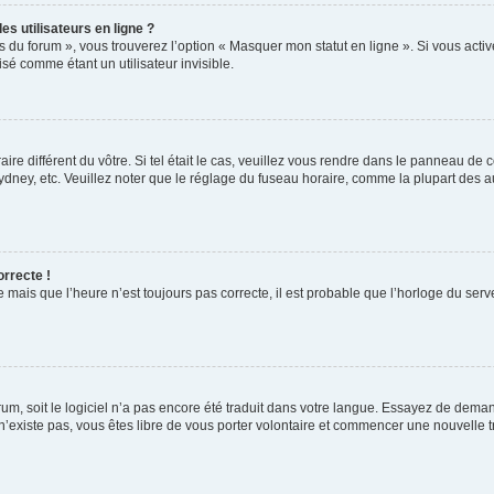
s utilisateurs en ligne ?
s du forum », vous trouverez l’option « Masquer mon statut en ligne ». Si vous activ
é comme étant un utilisateur invisible.
aire différent du vôtre. Si tel était le cas, veuillez vous rendre dans le panneau de co
ey, etc. Veuillez noter que le réglage du fuseau horaire, comme la plupart des autr
orrecte !
 mais que l’heure n’est toujours pas correcte, il est probable que l’horloge du serve
orum, soit le logiciel n’a pas encore été traduit dans votre langue. Essayez de deman
 n’existe pas, vous êtes libre de vous porter volontaire et commencer une nouvelle t