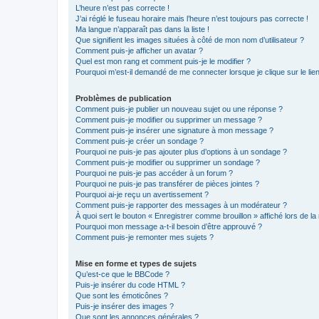
L’heure n’est pas correcte !
J’ai réglé le fuseau horaire mais l’heure n’est toujours pas correcte !
Ma langue n’apparaît pas dans la liste !
Que signifient les images situées à côté de mon nom d’utilisateur ?
Comment puis-je afficher un avatar ?
Quel est mon rang et comment puis-je le modifier ?
Pourquoi m’est-il demandé de me connecter lorsque je clique sur le lien 
Problèmes de publication
Comment puis-je publier un nouveau sujet ou une réponse ?
Comment puis-je modifier ou supprimer un message ?
Comment puis-je insérer une signature à mon message ?
Comment puis-je créer un sondage ?
Pourquoi ne puis-je pas ajouter plus d’options à un sondage ?
Comment puis-je modifier ou supprimer un sondage ?
Pourquoi ne puis-je pas accéder à un forum ?
Pourquoi ne puis-je pas transférer de pièces jointes ?
Pourquoi ai-je reçu un avertissement ?
Comment puis-je rapporter des messages à un modérateur ?
À quoi sert le bouton « Enregistrer comme brouillon » affiché lors de la 
Pourquoi mon message a-t-il besoin d’être approuvé ?
Comment puis-je remonter mes sujets ?
Mise en forme et types de sujets
Qu’est-ce que le BBCode ?
Puis-je insérer du code HTML ?
Que sont les émoticônes ?
Puis-je insérer des images ?
Que sont les annonces générales ?