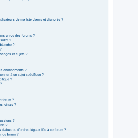
lisateurs de ma liste d’amis et d’ignorés ?
ans un ou des forums ?
sultat ?
blanche ?!
?
ssages et sujets ?
t les abonnements ?
onner à un sujet spécifique ?
ifique ?
 ?
ce forum ?
s jointes ?
cussions ?
ible ?
 d’abus ou d’ordres légaux liés à ce forum ?
r du forum ?