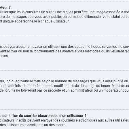
ateur ?
ur lorsque vous consultez un sujet. Une d’elles peut être une image associée à vo
mbre de messages que vous avez publié, ou permet de différencier votre statut parti
 unique et personnelle à chaque utilisateur.
ous pouvez ajouter un avatar en utilisant une des quatre méthodes suivantes : le serv
ent activer ou non la fonctionnalité des avatars et des méthodes qu’ils veuillent ren
forum.
ur, indiquent votre activité selon le nombre de messages que vous avez publié ou id
eul un administrateur du forum peut modifier le texte des rangs du forum. Merci de 
de forums ne toléreront pas ce procédé et un administrateur ou un modérateur pou
ur le lien de courrier électronique d’un utilisateur ?
s utilisateurs inscrits peuvent envoyer des courriers électroniques aux autres utili
es utilisateurs malveillants ou des robots.