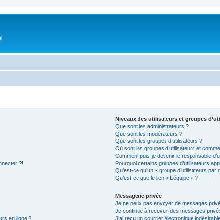
el
Niveaux des utilisateurs et groupes d’uti
Que sont les administrateurs ?
Que sont les modérateurs ?
Que sont les groupes d’utilisateurs ?
Où sont les groupes d’utilisateurs et commen
Comment puis-je devenir le responsable d’un
nnecter ?!
Pourquoi certains groupes d’utilisateurs app
Qu’est-ce qu’un « groupe d’utilisateurs par 
Qu’est-ce que le lien « L’équipe » ?
Messagerie privée
Je ne peux pas envoyer de messages privé
Je continue à recevoir des messages privés 
urs en ligne ?
J’ai reçu un courrier électronique indésirabl