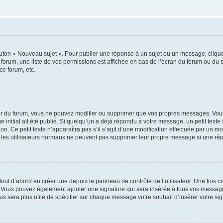
outon « Nouveau sujet ». Pour publier une réponse à un sujet ou un message, cliqu
 forum, une liste de vos permissions est affichée en bas de l’écran du forum ou du
ce forum, etc.
r du forum, vous ne pouvez modifier ou supprimer que vos propres messages. Vou
 initial ait été publié. Si quelqu’un a déjà répondu à votre message, un petit text
ion. Ce petit texte n’apparaîtra pas s’il s’agit d’une modification effectuée par un 
ue les utilisateurs normaux ne peuvent pas supprimer leur propre message si une ré
ut d’abord en créer une depuis le panneau de contrôle de l’utilisateur. Une fois c
ure. Vous pouvez également ajouter une signature qui sera insérée à tous vos mess
 vous sera plus utile de spécifier sur chaque message votre souhait d’insérer votre si