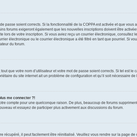
t de passe soient corrects. Si la fonctionnalité de la COPPA est activée et que vous 
ains forums exigeront également que les nouvelles inscriptions doivent être activée
te lors de votre inscription. Si vous aviez reçu un courrier électronique, consultez l
r électronique ou le courrier électronique a été filtré en tant que pourriel. Si vo
rateur du forum.
out que votre nom d’utilisateur et votre mot de passe soient corrects. Si tel est le
iétaire du site internet ait un problème de configuration et qu’il soit nécessaire de l
 plus me connecter ?!
votre compte pour une quelconque raison. De plus, beaucoup de forums suppriment pér
 nouveau et essayez de participer plus activement aux discussions du forum.
 récupéré, il peut facilement être réinitialisé. Veuillez vous rendre sur la page de