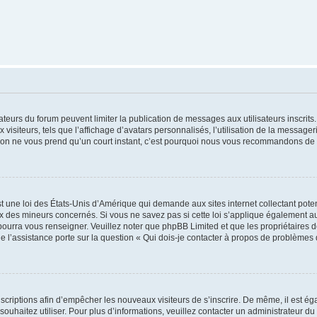
trateurs du forum peuvent limiter la publication de messages aux utilisateurs inscri
visiteurs, tels que l’affichage d’avatars personnalisés, l’utilisation de la messager
ription ne vous prend qu’un court instant, c’est pourquoi nous vous recommandons de l
t une loi des États-Unis d’Amérique qui demande aux sites internet collectant pot
 des mineurs concernés. Si vous ne savez pas si cette loi s’applique également au
 pourra vous renseigner. Veuillez noter que phpBB Limited et que les propriétaires
ue l’assistance porte sur la question « Qui dois-je contacter à propos de problèmes 
inscriptions afin d’empêcher les nouveaux visiteurs de s’inscrire. De même, il est é
s souhaitez utiliser. Pour plus d’informations, veuillez contacter un administrateur du