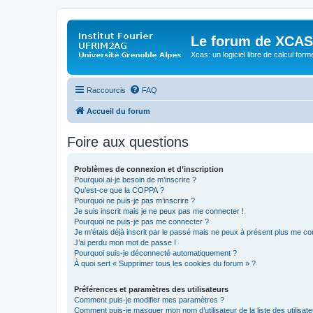
Le forum de XCAS
Xcas: un logiciel libre de calcul form
Raccourcis
FAQ
Accueil du forum
Foire aux questions
Problèmes de connexion et d’inscription
Pourquoi ai-je besoin de m’inscrire ?
Qu’est-ce que la COPPA ?
Pourquoi ne puis-je pas m’inscrire ?
Je suis inscrit mais je ne peux pas me connecter !
Pourquoi ne puis-je pas me connecter ?
Je m’étais déjà inscrit par le passé mais ne peux à présent plus me co
J’ai perdu mon mot de passe !
Pourquoi suis-je déconnecté automatiquement ?
À quoi sert « Supprimer tous les cookies du forum » ?
Préférences et paramètres des utilisateurs
Comment puis-je modifier mes paramètres ?
Comment puis-je masquer mon nom d’utilisateur de la liste des utilisate