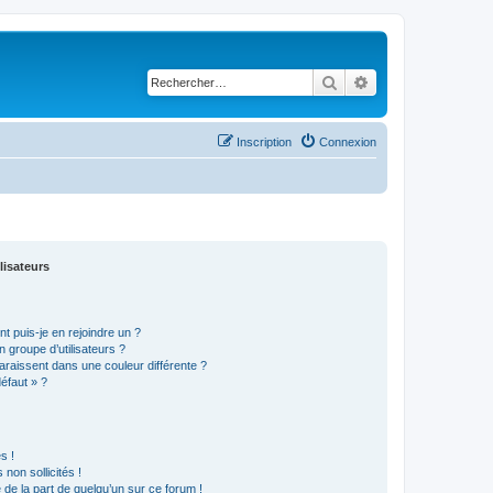
Rechercher
Recherche avancé
Inscription
Connexion
lisateurs
t puis-je en rejoindre un ?
 groupe d’utilisateurs ?
araissent dans une couleur différente ?
défaut » ?
s !
non sollicités !
e de la part de quelqu’un sur ce forum !