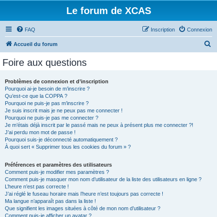
Le forum de XCAS
FAQ
Inscription
Connexion
R
Accueil du forum
e
Foire aux questions
c
h
Problèmes de connexion et d’inscription
Pourquoi ai-je besoin de m’inscrire ?
e
Qu’est-ce que la COPPA ?
r
Pourquoi ne puis-je pas m’inscrire ?
Je suis inscrit mais je ne peux pas me connecter !
c
Pourquoi ne puis-je pas me connecter ?
Je m’étais déjà inscrit par le passé mais ne peux à présent plus me connecter ?!
h
J’ai perdu mon mot de passe !
e
Pourquoi suis-je déconnecté automatiquement ?
À quoi sert « Supprimer tous les cookies du forum » ?
r
Préférences et paramètres des utilisateurs
Comment puis-je modifier mes paramètres ?
Comment puis-je masquer mon nom d’utilisateur de la liste des utilisateurs en ligne ?
L’heure n’est pas correcte !
J’ai réglé le fuseau horaire mais l’heure n’est toujours pas correcte !
Ma langue n’apparaît pas dans la liste !
Que signifient les images situées à côté de mon nom d’utilisateur ?
Comment puis-je afficher un avatar ?