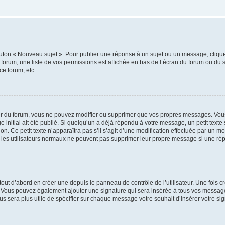
outon « Nouveau sujet ». Pour publier une réponse à un sujet ou un message, cliqu
 forum, une liste de vos permissions est affichée en bas de l’écran du forum ou du
ce forum, etc.
r du forum, vous ne pouvez modifier ou supprimer que vos propres messages. Vou
 initial ait été publié. Si quelqu’un a déjà répondu à votre message, un petit text
ion. Ce petit texte n’apparaîtra pas s’il s’agit d’une modification effectuée par un 
ue les utilisateurs normaux ne peuvent pas supprimer leur propre message si une ré
ut d’abord en créer une depuis le panneau de contrôle de l’utilisateur. Une fois c
ure. Vous pouvez également ajouter une signature qui sera insérée à tous vos mess
 vous sera plus utile de spécifier sur chaque message votre souhait d’insérer votre si