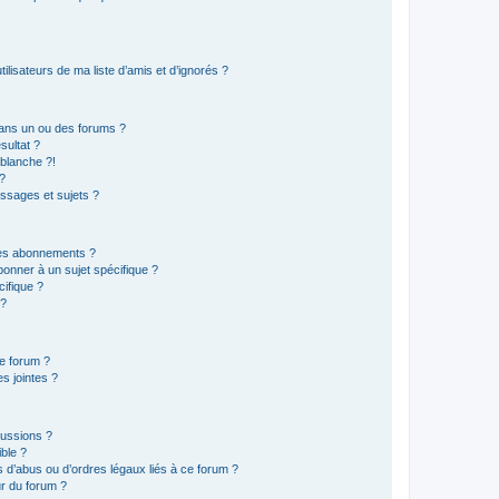
lisateurs de ma liste d’amis et d’ignorés ?
ans un ou des forums ?
sultat ?
blanche ?!
?
ssages et sujets ?
t les abonnements ?
onner à un sujet spécifique ?
ifique ?
 ?
ce forum ?
s jointes ?
cussions ?
ible ?
 d’abus ou d’ordres légaux liés à ce forum ?
r du forum ?