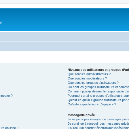
el
Niveaux des utilisateurs et groupes d’uti
Que sont les administrateurs ?
Que sont les modérateurs ?
Que sont les groupes d’utilisateurs ?
Où sont les groupes d’utilisateurs et commen
Comment puis-je devenir le responsable d’un
nnecter ?!
Pourquoi certains groupes d’utilisateurs app
Qu’est-ce qu’un « groupe d’utilisateurs par 
Qu’est-ce que le lien « L’équipe » ?
Messagerie privée
Je ne peux pas envoyer de messages privé
Je continue à recevoir des messages privés 
urs en ligne ?
J’ai reçu un courrier électronique indésirabl