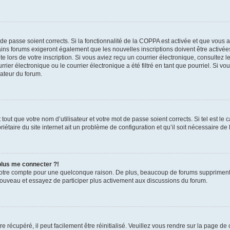
t de passe soient corrects. Si la fonctionnalité de la COPPA est activée et que vous 
ains forums exigeront également que les nouvelles inscriptions doivent être activée
te lors de votre inscription. Si vous aviez reçu un courrier électronique, consultez l
r électronique ou le courrier électronique a été filtré en tant que pourriel. Si vo
rateur du forum.
out que votre nom d’utilisateur et votre mot de passe soient corrects. Si tel est le
iétaire du site internet ait un problème de configuration et qu’il soit nécessaire de l
 plus me connecter ?!
votre compte pour une quelconque raison. De plus, beaucoup de forums suppriment pér
 nouveau et essayez de participer plus activement aux discussions du forum.
 récupéré, il peut facilement être réinitialisé. Veuillez vous rendre sur la page de