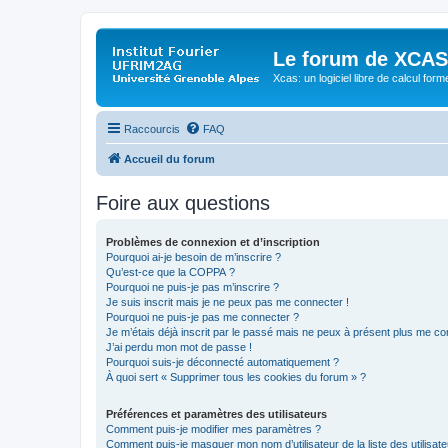
Le forum de XCAS
Xcas: un logiciel libre de calcul form
Raccourcis
FAQ
Accueil du forum
Foire aux questions
Problèmes de connexion et d’inscription
Pourquoi ai-je besoin de m’inscrire ?
Qu’est-ce que la COPPA ?
Pourquoi ne puis-je pas m’inscrire ?
Je suis inscrit mais je ne peux pas me connecter !
Pourquoi ne puis-je pas me connecter ?
Je m’étais déjà inscrit par le passé mais ne peux à présent plus me co
J’ai perdu mon mot de passe !
Pourquoi suis-je déconnecté automatiquement ?
À quoi sert « Supprimer tous les cookies du forum » ?
Préférences et paramètres des utilisateurs
Comment puis-je modifier mes paramètres ?
Comment puis-je masquer mon nom d’utilisateur de la liste des utilisate