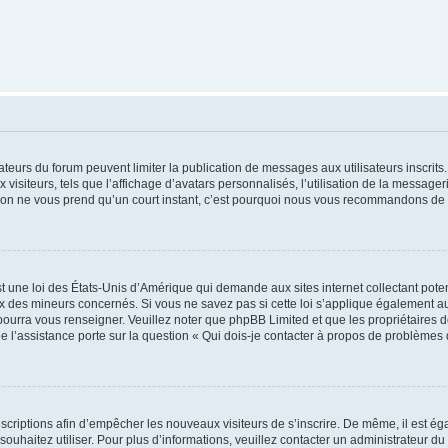
trateurs du forum peuvent limiter la publication de messages aux utilisateurs inscri
visiteurs, tels que l’affichage d’avatars personnalisés, l’utilisation de la messager
ription ne vous prend qu’un court instant, c’est pourquoi nous vous recommandons de l
t une loi des États-Unis d’Amérique qui demande aux sites internet collectant pot
 des mineurs concernés. Si vous ne savez pas si cette loi s’applique également au
 pourra vous renseigner. Veuillez noter que phpBB Limited et que les propriétaires
ue l’assistance porte sur la question « Qui dois-je contacter à propos de problèmes 
inscriptions afin d’empêcher les nouveaux visiteurs de s’inscrire. De même, il est é
s souhaitez utiliser. Pour plus d’informations, veuillez contacter un administrateur du