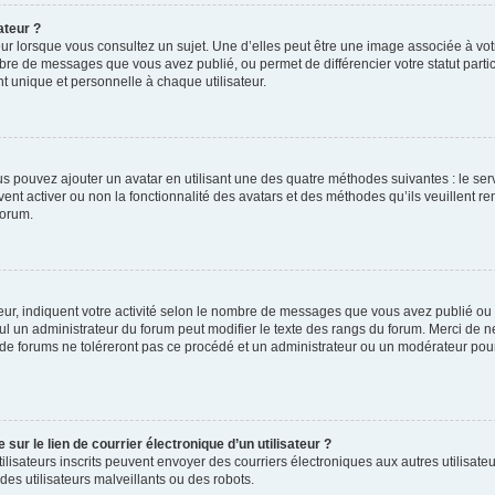
ateur ?
ur lorsque vous consultez un sujet. Une d’elles peut être une image associée à vo
mbre de messages que vous avez publié, ou permet de différencier votre statut parti
 unique et personnelle à chaque utilisateur.
ous pouvez ajouter un avatar en utilisant une des quatre méthodes suivantes : le serv
ent activer ou non la fonctionnalité des avatars et des méthodes qu’ils veuillent ren
forum.
ur, indiquent votre activité selon le nombre de messages que vous avez publié ou id
eul un administrateur du forum peut modifier le texte des rangs du forum. Merci de 
de forums ne toléreront pas ce procédé et un administrateur ou un modérateur pou
ur le lien de courrier électronique d’un utilisateur ?
s utilisateurs inscrits peuvent envoyer des courriers électroniques aux autres utili
es utilisateurs malveillants ou des robots.