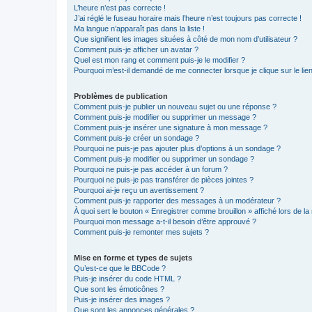
L’heure n’est pas correcte !
J’ai réglé le fuseau horaire mais l’heure n’est toujours pas correcte !
Ma langue n’apparaît pas dans la liste !
Que signifient les images situées à côté de mon nom d’utilisateur ?
Comment puis-je afficher un avatar ?
Quel est mon rang et comment puis-je le modifier ?
Pourquoi m’est-il demandé de me connecter lorsque je clique sur le lien 
Problèmes de publication
Comment puis-je publier un nouveau sujet ou une réponse ?
Comment puis-je modifier ou supprimer un message ?
Comment puis-je insérer une signature à mon message ?
Comment puis-je créer un sondage ?
Pourquoi ne puis-je pas ajouter plus d’options à un sondage ?
Comment puis-je modifier ou supprimer un sondage ?
Pourquoi ne puis-je pas accéder à un forum ?
Pourquoi ne puis-je pas transférer de pièces jointes ?
Pourquoi ai-je reçu un avertissement ?
Comment puis-je rapporter des messages à un modérateur ?
À quoi sert le bouton « Enregistrer comme brouillon » affiché lors de la 
Pourquoi mon message a-t-il besoin d’être approuvé ?
Comment puis-je remonter mes sujets ?
Mise en forme et types de sujets
Qu’est-ce que le BBCode ?
Puis-je insérer du code HTML ?
Que sont les émoticônes ?
Puis-je insérer des images ?
Que sont les annonces générales ?