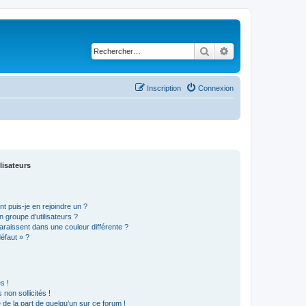
Rechercher
Recherche avancé
Inscription
Connexion
lisateurs
t puis-je en rejoindre un ?
 groupe d’utilisateurs ?
araissent dans une couleur différente ?
défaut » ?
s !
non sollicités !
e de la part de quelqu’un sur ce forum !