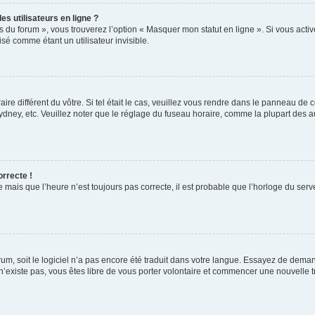
s utilisateurs en ligne ?
s du forum », vous trouverez l’option « Masquer mon statut en ligne ». Si vous activ
é comme étant un utilisateur invisible.
aire différent du vôtre. Si tel était le cas, veuillez vous rendre dans le panneau de co
ey, etc. Veuillez noter que le réglage du fuseau horaire, comme la plupart des autr
orrecte !
 mais que l’heure n’est toujours pas correcte, il est probable que l’horloge du serve
orum, soit le logiciel n’a pas encore été traduit dans votre langue. Essayez de deman
 n’existe pas, vous êtes libre de vous porter volontaire et commencer une nouvelle t