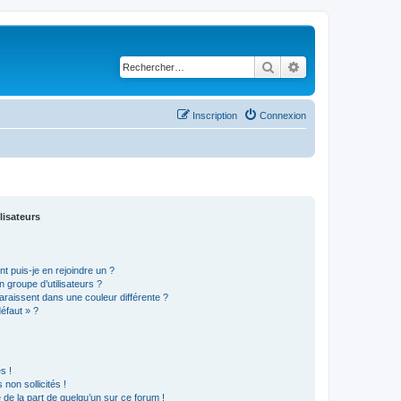
Rechercher
Recherche avancé
Inscription
Connexion
lisateurs
t puis-je en rejoindre un ?
 groupe d’utilisateurs ?
araissent dans une couleur différente ?
défaut » ?
s !
non sollicités !
e de la part de quelqu’un sur ce forum !