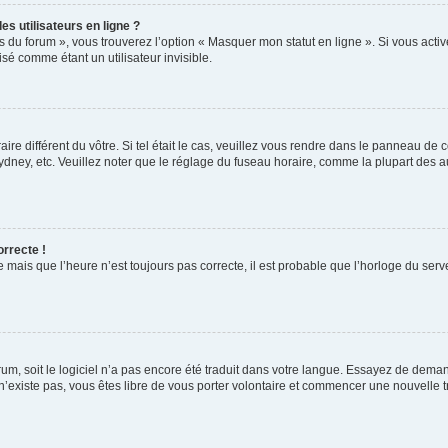
s utilisateurs en ligne ?
s du forum », vous trouverez l’option « Masquer mon statut en ligne ». Si vous activ
é comme étant un utilisateur invisible.
aire différent du vôtre. Si tel était le cas, veuillez vous rendre dans le panneau de co
ey, etc. Veuillez noter que le réglage du fuseau horaire, comme la plupart des autr
orrecte !
 mais que l’heure n’est toujours pas correcte, il est probable que l’horloge du serve
orum, soit le logiciel n’a pas encore été traduit dans votre langue. Essayez de deman
 n’existe pas, vous êtes libre de vous porter volontaire et commencer une nouvelle t