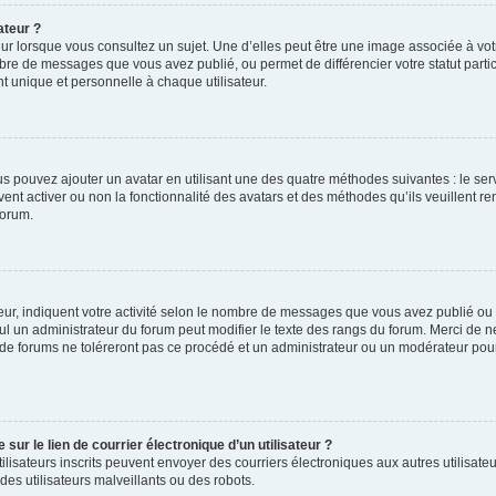
ateur ?
ur lorsque vous consultez un sujet. Une d’elles peut être une image associée à vo
mbre de messages que vous avez publié, ou permet de différencier votre statut parti
 unique et personnelle à chaque utilisateur.
ous pouvez ajouter un avatar en utilisant une des quatre méthodes suivantes : le serv
ent activer ou non la fonctionnalité des avatars et des méthodes qu’ils veuillent ren
forum.
ur, indiquent votre activité selon le nombre de messages que vous avez publié ou id
eul un administrateur du forum peut modifier le texte des rangs du forum. Merci de 
de forums ne toléreront pas ce procédé et un administrateur ou un modérateur pou
ur le lien de courrier électronique d’un utilisateur ?
s utilisateurs inscrits peuvent envoyer des courriers électroniques aux autres utili
es utilisateurs malveillants ou des robots.