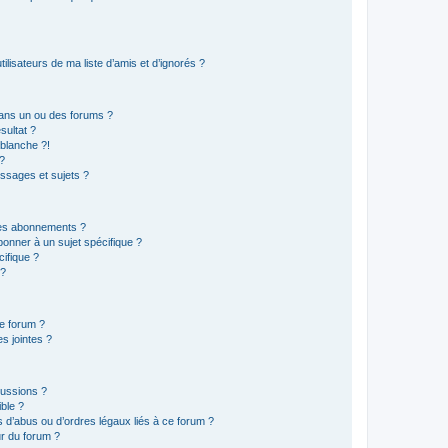
lisateurs de ma liste d’amis et d’ignorés ?
ans un ou des forums ?
sultat ?
blanche ?!
?
ssages et sujets ?
t les abonnements ?
onner à un sujet spécifique ?
ifique ?
 ?
ce forum ?
s jointes ?
cussions ?
ible ?
 d’abus ou d’ordres légaux liés à ce forum ?
r du forum ?