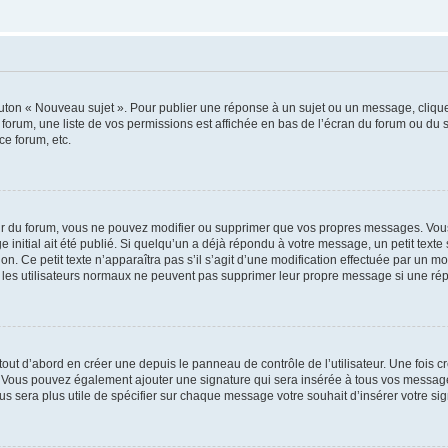
outon « Nouveau sujet ». Pour publier une réponse à un sujet ou un message, cliqu
 forum, une liste de vos permissions est affichée en bas de l’écran du forum ou du
ce forum, etc.
r du forum, vous ne pouvez modifier ou supprimer que vos propres messages. Vou
 initial ait été publié. Si quelqu’un a déjà répondu à votre message, un petit text
ion. Ce petit texte n’apparaîtra pas s’il s’agit d’une modification effectuée par un 
ue les utilisateurs normaux ne peuvent pas supprimer leur propre message si une ré
ut d’abord en créer une depuis le panneau de contrôle de l’utilisateur. Une fois c
ure. Vous pouvez également ajouter une signature qui sera insérée à tous vos mess
 vous sera plus utile de spécifier sur chaque message votre souhait d’insérer votre si