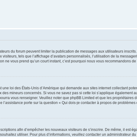
trateurs du forum peuvent limiter la publication de messages aux utilisateurs inscri
visiteurs, tels que l’affichage d’avatars personnalisés, l’utilisation de la messager
ription ne vous prend qu’un court instant, c’est pourquoi nous vous recommandons de l
t une loi des États-Unis d’Amérique qui demande aux sites internet collectant pot
 des mineurs concernés. Si vous ne savez pas si cette loi s’applique également au
 pourra vous renseigner. Veuillez noter que phpBB Limited et que les propriétaires
ue l’assistance porte sur la question « Qui dois-je contacter à propos de problèmes 
inscriptions afin d’empêcher les nouveaux visiteurs de s’inscrire. De même, il est é
s souhaitez utiliser. Pour plus d’informations, veuillez contacter un administrateur du