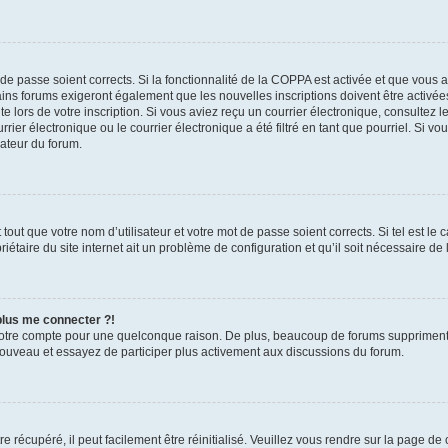
t de passe soient corrects. Si la fonctionnalité de la COPPA est activée et que vous 
ains forums exigeront également que les nouvelles inscriptions doivent être activée
te lors de votre inscription. Si vous aviez reçu un courrier électronique, consultez l
r électronique ou le courrier électronique a été filtré en tant que pourriel. Si vo
rateur du forum.
out que votre nom d’utilisateur et votre mot de passe soient corrects. Si tel est le
iétaire du site internet ait un problème de configuration et qu’il soit nécessaire de l
 plus me connecter ?!
votre compte pour une quelconque raison. De plus, beaucoup de forums suppriment pér
 nouveau et essayez de participer plus activement aux discussions du forum.
 récupéré, il peut facilement être réinitialisé. Veuillez vous rendre sur la page de