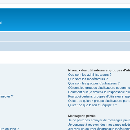
el
Niveaux des utilisateurs et groupes d’uti
Que sont les administrateurs ?
Que sont les modérateurs ?
Que sont les groupes d’utilisateurs ?
Où sont les groupes d’utilisateurs et commen
Comment puis-je devenir le responsable d’un
nnecter ?!
Pourquoi certains groupes d’utilisateurs app
Qu’est-ce qu’un « groupe d’utilisateurs par 
Qu’est-ce que le lien « L’équipe » ?
Messagerie privée
Je ne peux pas envoyer de messages privé
Je continue à recevoir des messages privés 
urs en ligne ?
J’ai reçu un courrier électronique indésirabl