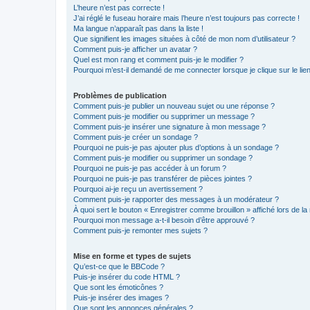
L’heure n’est pas correcte !
J’ai réglé le fuseau horaire mais l’heure n’est toujours pas correcte !
Ma langue n’apparaît pas dans la liste !
Que signifient les images situées à côté de mon nom d’utilisateur ?
Comment puis-je afficher un avatar ?
Quel est mon rang et comment puis-je le modifier ?
Pourquoi m’est-il demandé de me connecter lorsque je clique sur le lien 
Problèmes de publication
Comment puis-je publier un nouveau sujet ou une réponse ?
Comment puis-je modifier ou supprimer un message ?
Comment puis-je insérer une signature à mon message ?
Comment puis-je créer un sondage ?
Pourquoi ne puis-je pas ajouter plus d’options à un sondage ?
Comment puis-je modifier ou supprimer un sondage ?
Pourquoi ne puis-je pas accéder à un forum ?
Pourquoi ne puis-je pas transférer de pièces jointes ?
Pourquoi ai-je reçu un avertissement ?
Comment puis-je rapporter des messages à un modérateur ?
À quoi sert le bouton « Enregistrer comme brouillon » affiché lors de la 
Pourquoi mon message a-t-il besoin d’être approuvé ?
Comment puis-je remonter mes sujets ?
Mise en forme et types de sujets
Qu’est-ce que le BBCode ?
Puis-je insérer du code HTML ?
Que sont les émoticônes ?
Puis-je insérer des images ?
Que sont les annonces générales ?