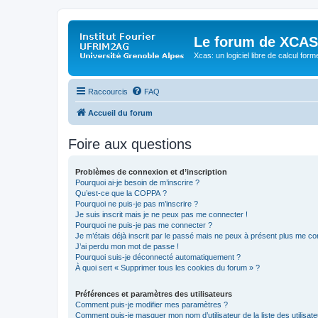
Le forum de XCAS
Xcas: un logiciel libre de calcul form
Raccourcis
FAQ
Accueil du forum
Foire aux questions
Problèmes de connexion et d’inscription
Pourquoi ai-je besoin de m’inscrire ?
Qu’est-ce que la COPPA ?
Pourquoi ne puis-je pas m’inscrire ?
Je suis inscrit mais je ne peux pas me connecter !
Pourquoi ne puis-je pas me connecter ?
Je m’étais déjà inscrit par le passé mais ne peux à présent plus me co
J’ai perdu mon mot de passe !
Pourquoi suis-je déconnecté automatiquement ?
À quoi sert « Supprimer tous les cookies du forum » ?
Préférences et paramètres des utilisateurs
Comment puis-je modifier mes paramètres ?
Comment puis-je masquer mon nom d’utilisateur de la liste des utilisate