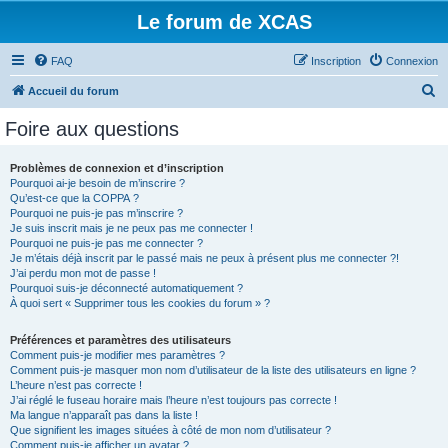
Le forum de XCAS
FAQ
Inscription
Connexion
R
Accueil du forum
e
Foire aux questions
c
h
Problèmes de connexion et d’inscription
Pourquoi ai-je besoin de m’inscrire ?
e
Qu’est-ce que la COPPA ?
r
Pourquoi ne puis-je pas m’inscrire ?
Je suis inscrit mais je ne peux pas me connecter !
c
Pourquoi ne puis-je pas me connecter ?
Je m’étais déjà inscrit par le passé mais ne peux à présent plus me connecter ?!
h
J’ai perdu mon mot de passe !
e
Pourquoi suis-je déconnecté automatiquement ?
À quoi sert « Supprimer tous les cookies du forum » ?
r
Préférences et paramètres des utilisateurs
Comment puis-je modifier mes paramètres ?
Comment puis-je masquer mon nom d’utilisateur de la liste des utilisateurs en ligne ?
L’heure n’est pas correcte !
J’ai réglé le fuseau horaire mais l’heure n’est toujours pas correcte !
Ma langue n’apparaît pas dans la liste !
Que signifient les images situées à côté de mon nom d’utilisateur ?
Comment puis-je afficher un avatar ?