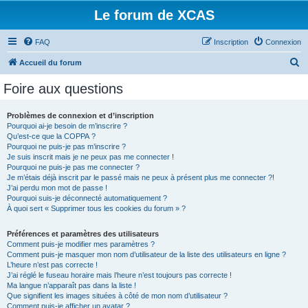
Le forum de XCAS
FAQ
Inscription
Connexion
R
Accueil du forum
e
Foire aux questions
c
h
Problèmes de connexion et d’inscription
Pourquoi ai-je besoin de m’inscrire ?
e
Qu’est-ce que la COPPA ?
r
Pourquoi ne puis-je pas m’inscrire ?
Je suis inscrit mais je ne peux pas me connecter !
c
Pourquoi ne puis-je pas me connecter ?
Je m’étais déjà inscrit par le passé mais ne peux à présent plus me connecter ?!
h
J’ai perdu mon mot de passe !
e
Pourquoi suis-je déconnecté automatiquement ?
À quoi sert « Supprimer tous les cookies du forum » ?
r
Préférences et paramètres des utilisateurs
Comment puis-je modifier mes paramètres ?
Comment puis-je masquer mon nom d’utilisateur de la liste des utilisateurs en ligne ?
L’heure n’est pas correcte !
J’ai réglé le fuseau horaire mais l’heure n’est toujours pas correcte !
Ma langue n’apparaît pas dans la liste !
Que signifient les images situées à côté de mon nom d’utilisateur ?
Comment puis-je afficher un avatar ?