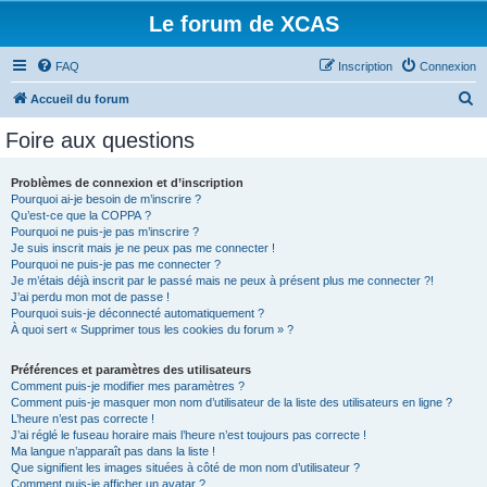
Le forum de XCAS
FAQ
Inscription
Connexion
R
Accueil du forum
e
Foire aux questions
c
h
Problèmes de connexion et d’inscription
Pourquoi ai-je besoin de m’inscrire ?
e
Qu’est-ce que la COPPA ?
r
Pourquoi ne puis-je pas m’inscrire ?
Je suis inscrit mais je ne peux pas me connecter !
c
Pourquoi ne puis-je pas me connecter ?
Je m’étais déjà inscrit par le passé mais ne peux à présent plus me connecter ?!
h
J’ai perdu mon mot de passe !
e
Pourquoi suis-je déconnecté automatiquement ?
À quoi sert « Supprimer tous les cookies du forum » ?
r
Préférences et paramètres des utilisateurs
Comment puis-je modifier mes paramètres ?
Comment puis-je masquer mon nom d’utilisateur de la liste des utilisateurs en ligne ?
L’heure n’est pas correcte !
J’ai réglé le fuseau horaire mais l’heure n’est toujours pas correcte !
Ma langue n’apparaît pas dans la liste !
Que signifient les images situées à côté de mon nom d’utilisateur ?
Comment puis-je afficher un avatar ?