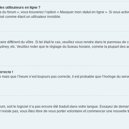
s utilisateurs en ligne ?
s du forum », vous trouverez l’option « Masquer mon statut en ligne ». Si vous activ
é comme étant un utilisateur invisible.
aire différent du vôtre. Si tel était le cas, veuillez vous rendre dans le panneau de co
ey, etc. Veuillez noter que le réglage du fuseau horaire, comme la plupart des autr
orrecte !
 mais que l’heure n’est toujours pas correcte, il est probable que l’horloge du serve
orum, soit le logiciel n’a pas encore été traduit dans votre langue. Essayez de deman
 n’existe pas, vous êtes libre de vous porter volontaire et commencer une nouvelle t