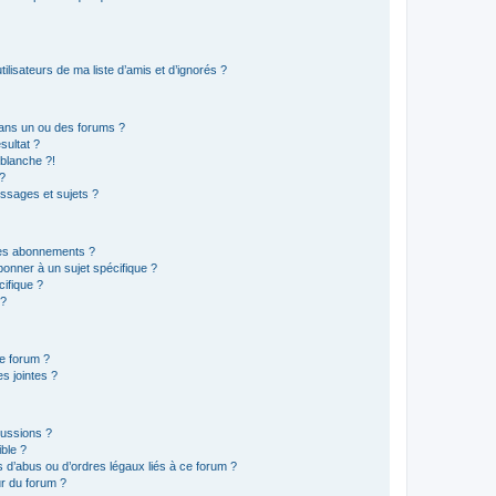
lisateurs de ma liste d’amis et d’ignorés ?
ans un ou des forums ?
sultat ?
blanche ?!
?
ssages et sujets ?
t les abonnements ?
onner à un sujet spécifique ?
ifique ?
 ?
ce forum ?
s jointes ?
cussions ?
ible ?
 d’abus ou d’ordres légaux liés à ce forum ?
r du forum ?