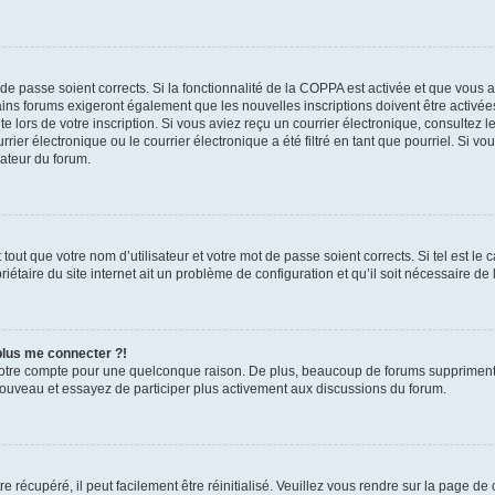
t de passe soient corrects. Si la fonctionnalité de la COPPA est activée et que vous 
ains forums exigeront également que les nouvelles inscriptions doivent être activée
te lors de votre inscription. Si vous aviez reçu un courrier électronique, consultez l
r électronique ou le courrier électronique a été filtré en tant que pourriel. Si vo
rateur du forum.
out que votre nom d’utilisateur et votre mot de passe soient corrects. Si tel est le
iétaire du site internet ait un problème de configuration et qu’il soit nécessaire de l
 plus me connecter ?!
votre compte pour une quelconque raison. De plus, beaucoup de forums suppriment pér
 nouveau et essayez de participer plus activement aux discussions du forum.
 récupéré, il peut facilement être réinitialisé. Veuillez vous rendre sur la page de