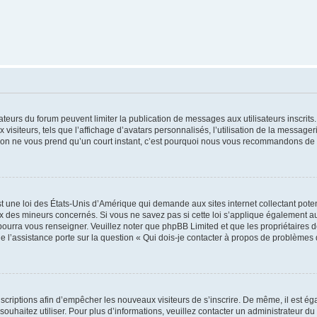
trateurs du forum peuvent limiter la publication de messages aux utilisateurs inscri
visiteurs, tels que l’affichage d’avatars personnalisés, l’utilisation de la messager
ription ne vous prend qu’un court instant, c’est pourquoi nous vous recommandons de l
t une loi des États-Unis d’Amérique qui demande aux sites internet collectant pot
 des mineurs concernés. Si vous ne savez pas si cette loi s’applique également au
 pourra vous renseigner. Veuillez noter que phpBB Limited et que les propriétaires
ue l’assistance porte sur la question « Qui dois-je contacter à propos de problèmes 
inscriptions afin d’empêcher les nouveaux visiteurs de s’inscrire. De même, il est é
s souhaitez utiliser. Pour plus d’informations, veuillez contacter un administrateur du