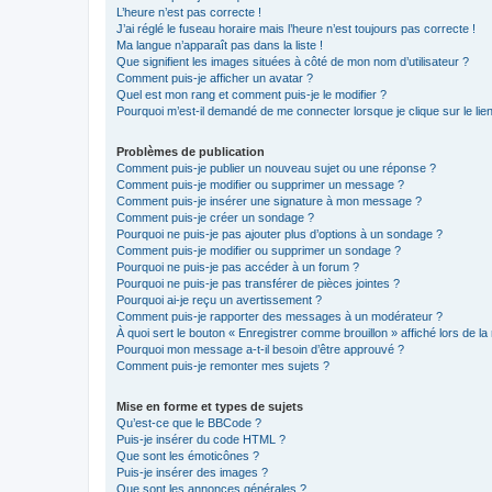
L’heure n’est pas correcte !
J’ai réglé le fuseau horaire mais l’heure n’est toujours pas correcte !
Ma langue n’apparaît pas dans la liste !
Que signifient les images situées à côté de mon nom d’utilisateur ?
Comment puis-je afficher un avatar ?
Quel est mon rang et comment puis-je le modifier ?
Pourquoi m’est-il demandé de me connecter lorsque je clique sur le lien 
Problèmes de publication
Comment puis-je publier un nouveau sujet ou une réponse ?
Comment puis-je modifier ou supprimer un message ?
Comment puis-je insérer une signature à mon message ?
Comment puis-je créer un sondage ?
Pourquoi ne puis-je pas ajouter plus d’options à un sondage ?
Comment puis-je modifier ou supprimer un sondage ?
Pourquoi ne puis-je pas accéder à un forum ?
Pourquoi ne puis-je pas transférer de pièces jointes ?
Pourquoi ai-je reçu un avertissement ?
Comment puis-je rapporter des messages à un modérateur ?
À quoi sert le bouton « Enregistrer comme brouillon » affiché lors de la 
Pourquoi mon message a-t-il besoin d’être approuvé ?
Comment puis-je remonter mes sujets ?
Mise en forme et types de sujets
Qu’est-ce que le BBCode ?
Puis-je insérer du code HTML ?
Que sont les émoticônes ?
Puis-je insérer des images ?
Que sont les annonces générales ?