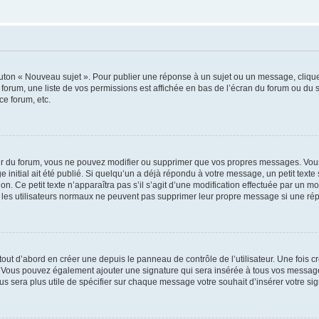
outon « Nouveau sujet ». Pour publier une réponse à un sujet ou un message, cliqu
 forum, une liste de vos permissions est affichée en bas de l’écran du forum ou du
ce forum, etc.
r du forum, vous ne pouvez modifier ou supprimer que vos propres messages. Vou
 initial ait été publié. Si quelqu’un a déjà répondu à votre message, un petit text
ion. Ce petit texte n’apparaîtra pas s’il s’agit d’une modification effectuée par un 
ue les utilisateurs normaux ne peuvent pas supprimer leur propre message si une ré
ut d’abord en créer une depuis le panneau de contrôle de l’utilisateur. Une fois c
ure. Vous pouvez également ajouter une signature qui sera insérée à tous vos mess
 vous sera plus utile de spécifier sur chaque message votre souhait d’insérer votre si