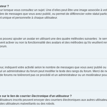
ateur ?
ur lorsque vous consultez un sujet. Une d’elles peut être une image associée à vo
mbre de messages que vous avez publié, ou permet de différencier votre statut parti
 unique et personnelle à chaque utilisateur.
ous pouvez ajouter un avatar en utilisant une des quatre méthodes suivantes : le serv
ent activer ou non la fonctionnalité des avatars et des méthodes qu’ils veuillent ren
forum.
ur, indiquent votre activité selon le nombre de messages que vous avez publié ou id
eul un administrateur du forum peut modifier le texte des rangs du forum. Merci de 
de forums ne toléreront pas ce procédé et un administrateur ou un modérateur pou
ur le lien de courrier électronique d’un utilisateur ?
s utilisateurs inscrits peuvent envoyer des courriers électroniques aux autres utili
es utilisateurs malveillants ou des robots.