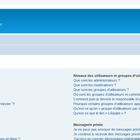
el
Niveaux des utilisateurs et groupes d’uti
Que sont les administrateurs ?
Que sont les modérateurs ?
Que sont les groupes d’utilisateurs ?
Où sont les groupes d’utilisateurs et commen
Comment puis-je devenir le responsable d’un
nnecter ?!
Pourquoi certains groupes d’utilisateurs app
Qu’est-ce qu’un « groupe d’utilisateurs par 
Qu’est-ce que le lien « L’équipe » ?
Messagerie privée
Je ne peux pas envoyer de messages privé
Je continue à recevoir des messages privés 
urs en ligne ?
J’ai reçu un courrier électronique indésirabl