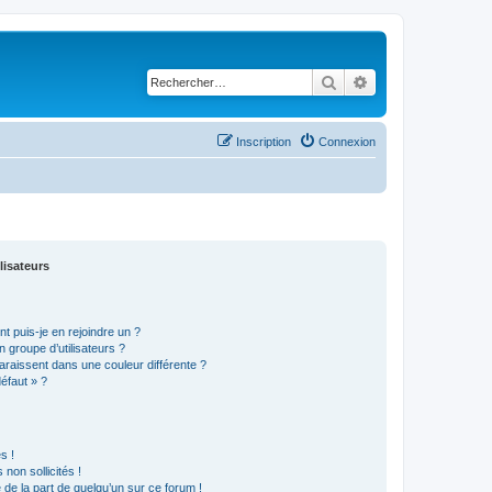
Rechercher
Recherche avancé
Inscription
Connexion
lisateurs
t puis-je en rejoindre un ?
 groupe d’utilisateurs ?
araissent dans une couleur différente ?
défaut » ?
s !
non sollicités !
e de la part de quelqu’un sur ce forum !