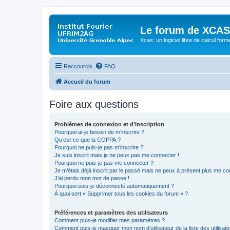
Le forum de XCAS
Xcas: un logiciel libre de calcul form
Raccourcis
FAQ
Accueil du forum
Foire aux questions
Problèmes de connexion et d’inscription
Pourquoi ai-je besoin de m’inscrire ?
Qu’est-ce que la COPPA ?
Pourquoi ne puis-je pas m’inscrire ?
Je suis inscrit mais je ne peux pas me connecter !
Pourquoi ne puis-je pas me connecter ?
Je m’étais déjà inscrit par le passé mais ne peux à présent plus me co
J’ai perdu mon mot de passe !
Pourquoi suis-je déconnecté automatiquement ?
À quoi sert « Supprimer tous les cookies du forum » ?
Préférences et paramètres des utilisateurs
Comment puis-je modifier mes paramètres ?
Comment puis-je masquer mon nom d’utilisateur de la liste des utilisate