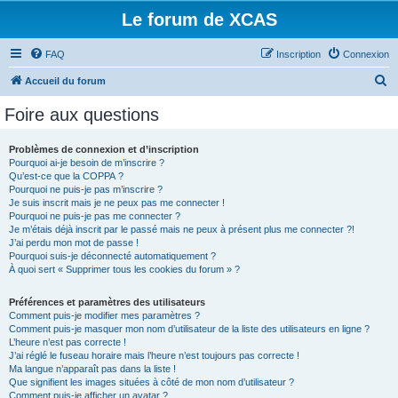
Le forum de XCAS
FAQ
Inscription
Connexion
R
Accueil du forum
e
Foire aux questions
c
h
Problèmes de connexion et d’inscription
Pourquoi ai-je besoin de m’inscrire ?
e
Qu’est-ce que la COPPA ?
r
Pourquoi ne puis-je pas m’inscrire ?
Je suis inscrit mais je ne peux pas me connecter !
c
Pourquoi ne puis-je pas me connecter ?
Je m’étais déjà inscrit par le passé mais ne peux à présent plus me connecter ?!
h
J’ai perdu mon mot de passe !
e
Pourquoi suis-je déconnecté automatiquement ?
À quoi sert « Supprimer tous les cookies du forum » ?
r
Préférences et paramètres des utilisateurs
Comment puis-je modifier mes paramètres ?
Comment puis-je masquer mon nom d’utilisateur de la liste des utilisateurs en ligne ?
L’heure n’est pas correcte !
J’ai réglé le fuseau horaire mais l’heure n’est toujours pas correcte !
Ma langue n’apparaît pas dans la liste !
Que signifient les images situées à côté de mon nom d’utilisateur ?
Comment puis-je afficher un avatar ?