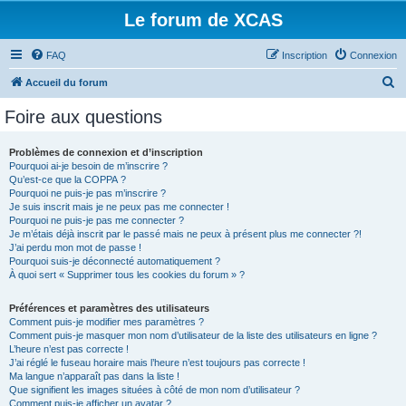
Le forum de XCAS
FAQ
Inscription
Connexion
R
Accueil du forum
e
Foire aux questions
c
h
Problèmes de connexion et d’inscription
Pourquoi ai-je besoin de m’inscrire ?
e
Qu’est-ce que la COPPA ?
r
Pourquoi ne puis-je pas m’inscrire ?
Je suis inscrit mais je ne peux pas me connecter !
c
Pourquoi ne puis-je pas me connecter ?
Je m’étais déjà inscrit par le passé mais ne peux à présent plus me connecter ?!
h
J’ai perdu mon mot de passe !
e
Pourquoi suis-je déconnecté automatiquement ?
À quoi sert « Supprimer tous les cookies du forum » ?
r
Préférences et paramètres des utilisateurs
Comment puis-je modifier mes paramètres ?
Comment puis-je masquer mon nom d’utilisateur de la liste des utilisateurs en ligne ?
L’heure n’est pas correcte !
J’ai réglé le fuseau horaire mais l’heure n’est toujours pas correcte !
Ma langue n’apparaît pas dans la liste !
Que signifient les images situées à côté de mon nom d’utilisateur ?
Comment puis-je afficher un avatar ?