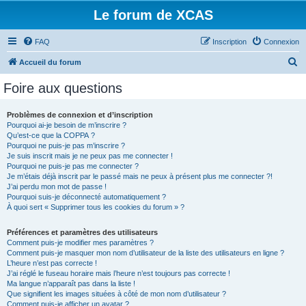
Le forum de XCAS
FAQ
Inscription
Connexion
R
Accueil du forum
e
Foire aux questions
c
h
Problèmes de connexion et d’inscription
Pourquoi ai-je besoin de m’inscrire ?
e
Qu’est-ce que la COPPA ?
r
Pourquoi ne puis-je pas m’inscrire ?
Je suis inscrit mais je ne peux pas me connecter !
c
Pourquoi ne puis-je pas me connecter ?
Je m’étais déjà inscrit par le passé mais ne peux à présent plus me connecter ?!
h
J’ai perdu mon mot de passe !
e
Pourquoi suis-je déconnecté automatiquement ?
À quoi sert « Supprimer tous les cookies du forum » ?
r
Préférences et paramètres des utilisateurs
Comment puis-je modifier mes paramètres ?
Comment puis-je masquer mon nom d’utilisateur de la liste des utilisateurs en ligne ?
L’heure n’est pas correcte !
J’ai réglé le fuseau horaire mais l’heure n’est toujours pas correcte !
Ma langue n’apparaît pas dans la liste !
Que signifient les images situées à côté de mon nom d’utilisateur ?
Comment puis-je afficher un avatar ?