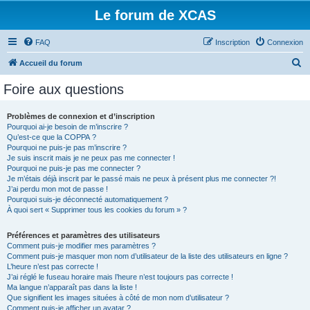
Le forum de XCAS
FAQ
Inscription
Connexion
R
Accueil du forum
e
Foire aux questions
c
h
Problèmes de connexion et d’inscription
Pourquoi ai-je besoin de m’inscrire ?
e
Qu’est-ce que la COPPA ?
r
Pourquoi ne puis-je pas m’inscrire ?
Je suis inscrit mais je ne peux pas me connecter !
c
Pourquoi ne puis-je pas me connecter ?
Je m’étais déjà inscrit par le passé mais ne peux à présent plus me connecter ?!
h
J’ai perdu mon mot de passe !
e
Pourquoi suis-je déconnecté automatiquement ?
À quoi sert « Supprimer tous les cookies du forum » ?
r
Préférences et paramètres des utilisateurs
Comment puis-je modifier mes paramètres ?
Comment puis-je masquer mon nom d’utilisateur de la liste des utilisateurs en ligne ?
L’heure n’est pas correcte !
J’ai réglé le fuseau horaire mais l’heure n’est toujours pas correcte !
Ma langue n’apparaît pas dans la liste !
Que signifient les images situées à côté de mon nom d’utilisateur ?
Comment puis-je afficher un avatar ?