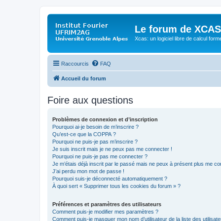
Le forum de XCAS
Xcas: un logiciel libre de calcul form
Raccourcis
FAQ
Accueil du forum
Foire aux questions
Problèmes de connexion et d’inscription
Pourquoi ai-je besoin de m’inscrire ?
Qu’est-ce que la COPPA ?
Pourquoi ne puis-je pas m’inscrire ?
Je suis inscrit mais je ne peux pas me connecter !
Pourquoi ne puis-je pas me connecter ?
Je m’étais déjà inscrit par le passé mais ne peux à présent plus me co
J’ai perdu mon mot de passe !
Pourquoi suis-je déconnecté automatiquement ?
À quoi sert « Supprimer tous les cookies du forum » ?
Préférences et paramètres des utilisateurs
Comment puis-je modifier mes paramètres ?
Comment puis-je masquer mon nom d’utilisateur de la liste des utilisate