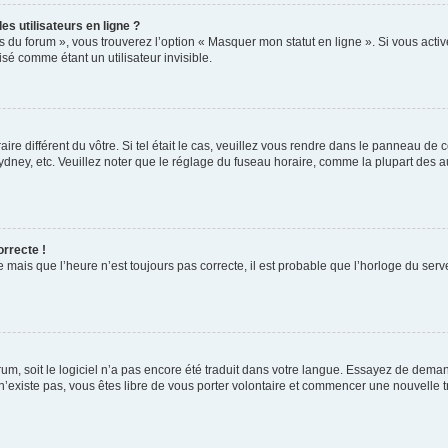
s utilisateurs en ligne ?
s du forum », vous trouverez l’option « Masquer mon statut en ligne ». Si vous activ
é comme étant un utilisateur invisible.
aire différent du vôtre. Si tel était le cas, veuillez vous rendre dans le panneau de co
ey, etc. Veuillez noter que le réglage du fuseau horaire, comme la plupart des autr
orrecte !
 mais que l’heure n’est toujours pas correcte, il est probable que l’horloge du serve
orum, soit le logiciel n’a pas encore été traduit dans votre langue. Essayez de deman
 n’existe pas, vous êtes libre de vous porter volontaire et commencer une nouvelle t