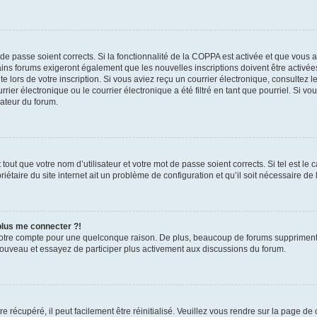
t de passe soient corrects. Si la fonctionnalité de la COPPA est activée et que vous 
ains forums exigeront également que les nouvelles inscriptions doivent être activée
te lors de votre inscription. Si vous aviez reçu un courrier électronique, consultez l
r électronique ou le courrier électronique a été filtré en tant que pourriel. Si vo
rateur du forum.
out que votre nom d’utilisateur et votre mot de passe soient corrects. Si tel est le
iétaire du site internet ait un problème de configuration et qu’il soit nécessaire de l
 plus me connecter ?!
votre compte pour une quelconque raison. De plus, beaucoup de forums suppriment pér
 nouveau et essayez de participer plus activement aux discussions du forum.
 récupéré, il peut facilement être réinitialisé. Veuillez vous rendre sur la page de