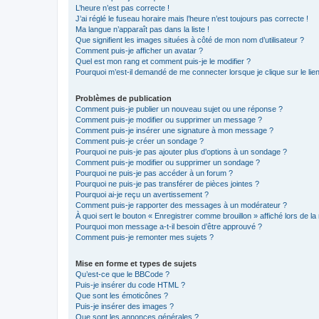
L’heure n’est pas correcte !
J’ai réglé le fuseau horaire mais l’heure n’est toujours pas correcte !
Ma langue n’apparaît pas dans la liste !
Que signifient les images situées à côté de mon nom d’utilisateur ?
Comment puis-je afficher un avatar ?
Quel est mon rang et comment puis-je le modifier ?
Pourquoi m’est-il demandé de me connecter lorsque je clique sur le lien 
Problèmes de publication
Comment puis-je publier un nouveau sujet ou une réponse ?
Comment puis-je modifier ou supprimer un message ?
Comment puis-je insérer une signature à mon message ?
Comment puis-je créer un sondage ?
Pourquoi ne puis-je pas ajouter plus d’options à un sondage ?
Comment puis-je modifier ou supprimer un sondage ?
Pourquoi ne puis-je pas accéder à un forum ?
Pourquoi ne puis-je pas transférer de pièces jointes ?
Pourquoi ai-je reçu un avertissement ?
Comment puis-je rapporter des messages à un modérateur ?
À quoi sert le bouton « Enregistrer comme brouillon » affiché lors de la 
Pourquoi mon message a-t-il besoin d’être approuvé ?
Comment puis-je remonter mes sujets ?
Mise en forme et types de sujets
Qu’est-ce que le BBCode ?
Puis-je insérer du code HTML ?
Que sont les émoticônes ?
Puis-je insérer des images ?
Que sont les annonces générales ?