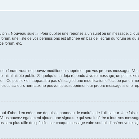
outon « Nouveau sujet ». Pour publier une réponse à un sujet ou un message, cliqu
 forum, une liste de vos permissions est affichée en bas de l’écran du forum ou du
ce forum, etc.
r du forum, vous ne pouvez modifier ou supprimer que vos propres messages. Vou
 initial ait été publié. Si quelqu’un a déjà répondu à votre message, un petit text
ion. Ce petit texte n’apparaîtra pas s’il s’agit d’une modification effectuée par un 
ue les utilisateurs normaux ne peuvent pas supprimer leur propre message si une ré
ut d’abord en créer une depuis le panneau de contrôle de l’utilisateur. Une fois c
ure. Vous pouvez également ajouter une signature qui sera insérée à tous vos mess
 vous sera plus utile de spécifier sur chaque message votre souhait d’insérer votre si