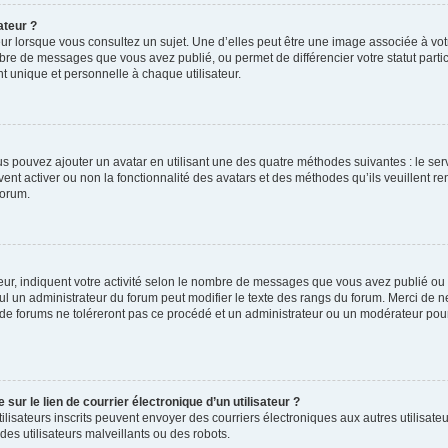
ateur ?
ur lorsque vous consultez un sujet. Une d’elles peut être une image associée à vo
mbre de messages que vous avez publié, ou permet de différencier votre statut parti
 unique et personnelle à chaque utilisateur.
ous pouvez ajouter un avatar en utilisant une des quatre méthodes suivantes : le serv
ent activer ou non la fonctionnalité des avatars et des méthodes qu’ils veuillent ren
forum.
ur, indiquent votre activité selon le nombre de messages que vous avez publié ou id
eul un administrateur du forum peut modifier le texte des rangs du forum. Merci de 
de forums ne toléreront pas ce procédé et un administrateur ou un modérateur pou
ur le lien de courrier électronique d’un utilisateur ?
s utilisateurs inscrits peuvent envoyer des courriers électroniques aux autres utili
es utilisateurs malveillants ou des robots.