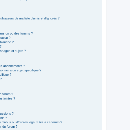
lisateurs de ma liste d’amis et d’ignorés ?
ans un ou des forums ?
sultat ?
blanche ?!
?
ssages et sujets ?
t les abonnements ?
onner à un sujet spécifique ?
ifique ?
 ?
ce forum ?
s jointes ?
cussions ?
ible ?
 d’abus ou d’ordres légaux liés à ce forum ?
r du forum ?