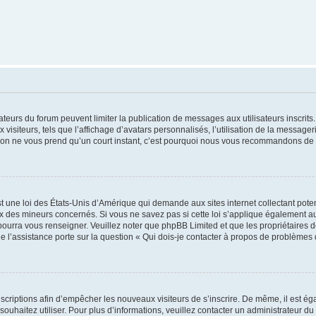
trateurs du forum peuvent limiter la publication de messages aux utilisateurs inscri
visiteurs, tels que l’affichage d’avatars personnalisés, l’utilisation de la messager
ription ne vous prend qu’un court instant, c’est pourquoi nous vous recommandons de l
t une loi des États-Unis d’Amérique qui demande aux sites internet collectant pot
 des mineurs concernés. Si vous ne savez pas si cette loi s’applique également au
 pourra vous renseigner. Veuillez noter que phpBB Limited et que les propriétaires
ue l’assistance porte sur la question « Qui dois-je contacter à propos de problèmes 
inscriptions afin d’empêcher les nouveaux visiteurs de s’inscrire. De même, il est é
s souhaitez utiliser. Pour plus d’informations, veuillez contacter un administrateur du