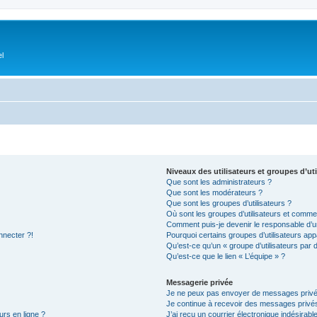
el
Niveaux des utilisateurs et groupes d’uti
Que sont les administrateurs ?
Que sont les modérateurs ?
Que sont les groupes d’utilisateurs ?
Où sont les groupes d’utilisateurs et commen
Comment puis-je devenir le responsable d’un
nnecter ?!
Pourquoi certains groupes d’utilisateurs app
Qu’est-ce qu’un « groupe d’utilisateurs par 
Qu’est-ce que le lien « L’équipe » ?
Messagerie privée
Je ne peux pas envoyer de messages privé
Je continue à recevoir des messages privés 
urs en ligne ?
J’ai reçu un courrier électronique indésirabl