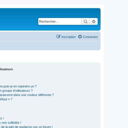
Rechercher
Recherche avancé
Inscription
Connexion
lisateurs
t puis-je en rejoindre un ?
 groupe d’utilisateurs ?
araissent dans une couleur différente ?
défaut » ?
s !
non sollicités !
e de la part de quelqu’un sur ce forum !