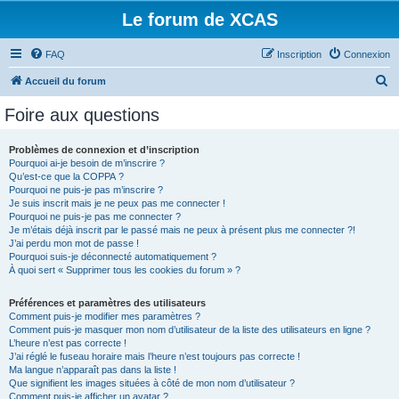
Le forum de XCAS
FAQ
Inscription
Connexion
R
Accueil du forum
e
Foire aux questions
c
h
Problèmes de connexion et d’inscription
Pourquoi ai-je besoin de m’inscrire ?
e
Qu’est-ce que la COPPA ?
r
Pourquoi ne puis-je pas m’inscrire ?
Je suis inscrit mais je ne peux pas me connecter !
c
Pourquoi ne puis-je pas me connecter ?
Je m’étais déjà inscrit par le passé mais ne peux à présent plus me connecter ?!
h
J’ai perdu mon mot de passe !
e
Pourquoi suis-je déconnecté automatiquement ?
À quoi sert « Supprimer tous les cookies du forum » ?
r
Préférences et paramètres des utilisateurs
Comment puis-je modifier mes paramètres ?
Comment puis-je masquer mon nom d’utilisateur de la liste des utilisateurs en ligne ?
L’heure n’est pas correcte !
J’ai réglé le fuseau horaire mais l’heure n’est toujours pas correcte !
Ma langue n’apparaît pas dans la liste !
Que signifient les images situées à côté de mon nom d’utilisateur ?
Comment puis-je afficher un avatar ?