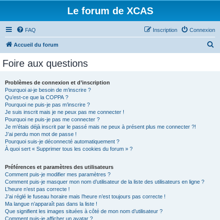
Le forum de XCAS
FAQ
Inscription
Connexion
R
Accueil du forum
e
Foire aux questions
c
h
Problèmes de connexion et d’inscription
Pourquoi ai-je besoin de m’inscrire ?
e
Qu’est-ce que la COPPA ?
r
Pourquoi ne puis-je pas m’inscrire ?
Je suis inscrit mais je ne peux pas me connecter !
c
Pourquoi ne puis-je pas me connecter ?
Je m’étais déjà inscrit par le passé mais ne peux à présent plus me connecter ?!
h
J’ai perdu mon mot de passe !
e
Pourquoi suis-je déconnecté automatiquement ?
À quoi sert « Supprimer tous les cookies du forum » ?
r
Préférences et paramètres des utilisateurs
Comment puis-je modifier mes paramètres ?
Comment puis-je masquer mon nom d’utilisateur de la liste des utilisateurs en ligne ?
L’heure n’est pas correcte !
J’ai réglé le fuseau horaire mais l’heure n’est toujours pas correcte !
Ma langue n’apparaît pas dans la liste !
Que signifient les images situées à côté de mon nom d’utilisateur ?
Comment puis-je afficher un avatar ?