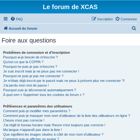
Le forum de XCAS
FAQ
Inscription
Connexion
R
Accueil du forum
e
Foire aux questions
c
h
Problèmes de connexion et d’inscription
Pourquoi ai-je besoin de m’inscrire ?
e
Qu’est-ce que la COPPA ?
r
Pourquoi ne puis-je pas m’inscrire ?
Je suis inscrit mais je ne peux pas me connecter !
c
Pourquoi ne puis-je pas me connecter ?
Je m’étais déjà inscrit par le passé mais ne peux à présent plus me connecter ?!
h
J’ai perdu mon mot de passe !
e
Pourquoi suis-je déconnecté automatiquement ?
À quoi sert « Supprimer tous les cookies du forum » ?
r
Préférences et paramètres des utilisateurs
Comment puis-je modifier mes paramètres ?
Comment puis-je masquer mon nom d’utilisateur de la liste des utilisateurs en ligne ?
L’heure n’est pas correcte !
J’ai réglé le fuseau horaire mais l’heure n’est toujours pas correcte !
Ma langue n’apparaît pas dans la liste !
Que signifient les images situées à côté de mon nom d’utilisateur ?
Comment puis-je afficher un avatar ?