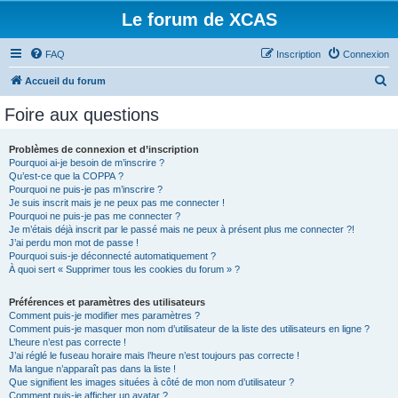
Le forum de XCAS
FAQ
Inscription
Connexion
R
Accueil du forum
e
Foire aux questions
c
h
Problèmes de connexion et d’inscription
Pourquoi ai-je besoin de m’inscrire ?
e
Qu’est-ce que la COPPA ?
r
Pourquoi ne puis-je pas m’inscrire ?
Je suis inscrit mais je ne peux pas me connecter !
c
Pourquoi ne puis-je pas me connecter ?
Je m’étais déjà inscrit par le passé mais ne peux à présent plus me connecter ?!
h
J’ai perdu mon mot de passe !
e
Pourquoi suis-je déconnecté automatiquement ?
À quoi sert « Supprimer tous les cookies du forum » ?
r
Préférences et paramètres des utilisateurs
Comment puis-je modifier mes paramètres ?
Comment puis-je masquer mon nom d’utilisateur de la liste des utilisateurs en ligne ?
L’heure n’est pas correcte !
J’ai réglé le fuseau horaire mais l’heure n’est toujours pas correcte !
Ma langue n’apparaît pas dans la liste !
Que signifient les images situées à côté de mon nom d’utilisateur ?
Comment puis-je afficher un avatar ?