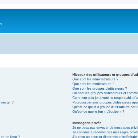
el
Niveaux des utilisateurs et groupes d’uti
Que sont les administrateurs ?
Que sont les modérateurs ?
Que sont les groupes d’utilisateurs ?
Où sont les groupes d’utilisateurs et commen
Comment puis-je devenir le responsable d’un
nnecter ?!
Pourquoi certains groupes d’utilisateurs app
Qu’est-ce qu’un « groupe d’utilisateurs par 
Qu’est-ce que le lien « L’équipe » ?
Messagerie privée
Je ne peux pas envoyer de messages privé
Je continue à recevoir des messages privés 
urs en ligne ?
J’ai reçu un courrier électronique indésirabl