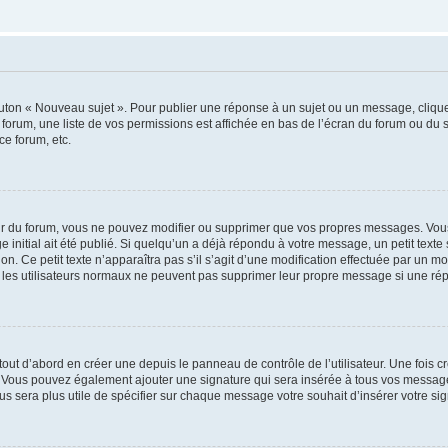
outon « Nouveau sujet ». Pour publier une réponse à un sujet ou un message, cliqu
 forum, une liste de vos permissions est affichée en bas de l’écran du forum ou du
ce forum, etc.
r du forum, vous ne pouvez modifier ou supprimer que vos propres messages. Vou
 initial ait été publié. Si quelqu’un a déjà répondu à votre message, un petit text
ion. Ce petit texte n’apparaîtra pas s’il s’agit d’une modification effectuée par un 
ue les utilisateurs normaux ne peuvent pas supprimer leur propre message si une ré
ut d’abord en créer une depuis le panneau de contrôle de l’utilisateur. Une fois c
ure. Vous pouvez également ajouter une signature qui sera insérée à tous vos mess
 vous sera plus utile de spécifier sur chaque message votre souhait d’insérer votre si