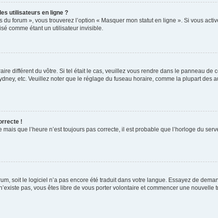
s utilisateurs en ligne ?
s du forum », vous trouverez l’option « Masquer mon statut en ligne ». Si vous activ
é comme étant un utilisateur invisible.
aire différent du vôtre. Si tel était le cas, veuillez vous rendre dans le panneau de co
ey, etc. Veuillez noter que le réglage du fuseau horaire, comme la plupart des autr
orrecte !
 mais que l’heure n’est toujours pas correcte, il est probable que l’horloge du serve
orum, soit le logiciel n’a pas encore été traduit dans votre langue. Essayez de deman
 n’existe pas, vous êtes libre de vous porter volontaire et commencer une nouvelle t