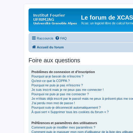
Le forum de XCAS
Xcas: un logiciel libre de calcul form
Raccourcis
FAQ
Accueil du forum
Foire aux questions
Problèmes de connexion et d’inscription
Pourquoi ai-je besoin de m’inscrire ?
Qu’est-ce que la COPPA ?
Pourquoi ne puis-je pas m’inscrire ?
Je suis inscrit mais je ne peux pas me connecter !
Pourquoi ne puis-je pas me connecter ?
Je m’étais déjà inscrit par le passé mais ne peux à présent plus me co
J’ai perdu mon mot de passe !
Pourquoi suis-je déconnecté automatiquement ?
À quoi sert « Supprimer tous les cookies du forum » ?
Préférences et paramètres des utilisateurs
Comment puis-je modifier mes paramètres ?
Comment puis-je masquer mon nom d’utilisateur de la liste des utilisate