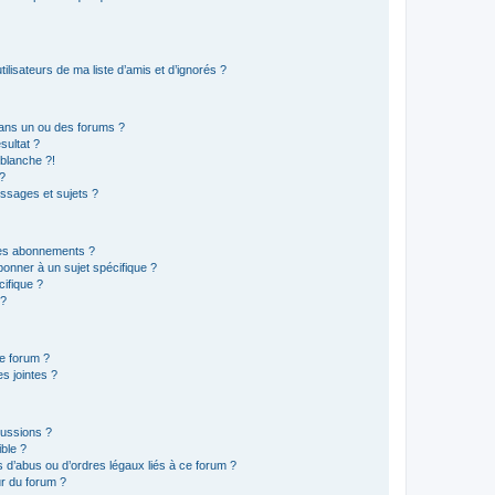
lisateurs de ma liste d’amis et d’ignorés ?
ans un ou des forums ?
sultat ?
blanche ?!
?
ssages et sujets ?
t les abonnements ?
onner à un sujet spécifique ?
ifique ?
 ?
ce forum ?
s jointes ?
cussions ?
ible ?
 d’abus ou d’ordres légaux liés à ce forum ?
r du forum ?