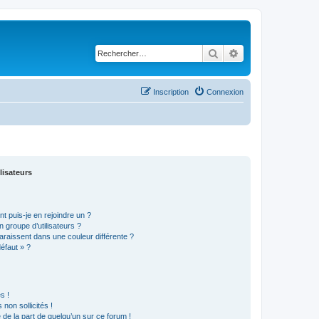
Rechercher
Recherche avancé
Inscription
Connexion
lisateurs
t puis-je en rejoindre un ?
 groupe d’utilisateurs ?
araissent dans une couleur différente ?
défaut » ?
s !
non sollicités !
e de la part de quelqu’un sur ce forum !