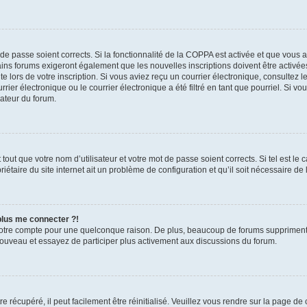
t de passe soient corrects. Si la fonctionnalité de la COPPA est activée et que vous 
ains forums exigeront également que les nouvelles inscriptions doivent être activée
te lors de votre inscription. Si vous aviez reçu un courrier électronique, consultez l
r électronique ou le courrier électronique a été filtré en tant que pourriel. Si vo
rateur du forum.
out que votre nom d’utilisateur et votre mot de passe soient corrects. Si tel est le
iétaire du site internet ait un problème de configuration et qu’il soit nécessaire de l
 plus me connecter ?!
votre compte pour une quelconque raison. De plus, beaucoup de forums suppriment pér
 nouveau et essayez de participer plus activement aux discussions du forum.
 récupéré, il peut facilement être réinitialisé. Veuillez vous rendre sur la page de