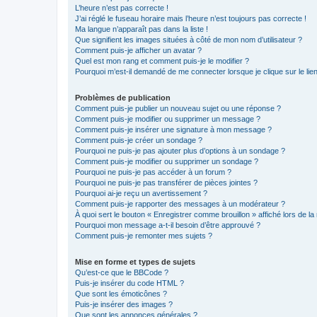
L’heure n’est pas correcte !
J’ai réglé le fuseau horaire mais l’heure n’est toujours pas correcte !
Ma langue n’apparaît pas dans la liste !
Que signifient les images situées à côté de mon nom d’utilisateur ?
Comment puis-je afficher un avatar ?
Quel est mon rang et comment puis-je le modifier ?
Pourquoi m’est-il demandé de me connecter lorsque je clique sur le lien 
Problèmes de publication
Comment puis-je publier un nouveau sujet ou une réponse ?
Comment puis-je modifier ou supprimer un message ?
Comment puis-je insérer une signature à mon message ?
Comment puis-je créer un sondage ?
Pourquoi ne puis-je pas ajouter plus d’options à un sondage ?
Comment puis-je modifier ou supprimer un sondage ?
Pourquoi ne puis-je pas accéder à un forum ?
Pourquoi ne puis-je pas transférer de pièces jointes ?
Pourquoi ai-je reçu un avertissement ?
Comment puis-je rapporter des messages à un modérateur ?
À quoi sert le bouton « Enregistrer comme brouillon » affiché lors de la 
Pourquoi mon message a-t-il besoin d’être approuvé ?
Comment puis-je remonter mes sujets ?
Mise en forme et types de sujets
Qu’est-ce que le BBCode ?
Puis-je insérer du code HTML ?
Que sont les émoticônes ?
Puis-je insérer des images ?
Que sont les annonces générales ?