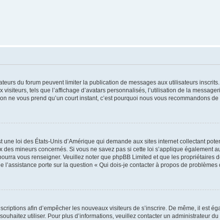
trateurs du forum peuvent limiter la publication de messages aux utilisateurs inscri
visiteurs, tels que l’affichage d’avatars personnalisés, l’utilisation de la messager
ription ne vous prend qu’un court instant, c’est pourquoi nous vous recommandons de l
t une loi des États-Unis d’Amérique qui demande aux sites internet collectant pot
 des mineurs concernés. Si vous ne savez pas si cette loi s’applique également au
 pourra vous renseigner. Veuillez noter que phpBB Limited et que les propriétaires
ue l’assistance porte sur la question « Qui dois-je contacter à propos de problèmes 
inscriptions afin d’empêcher les nouveaux visiteurs de s’inscrire. De même, il est é
s souhaitez utiliser. Pour plus d’informations, veuillez contacter un administrateur du