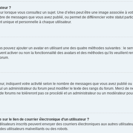
ateur ?
ur lorsque vous consultez un sujet. Une d’elles peut être une image associée à vo
mbre de messages que vous avez publié, ou permet de différencier votre statut parti
 unique et personnelle à chaque utilisateur.
ous pouvez ajouter un avatar en utilisant une des quatre méthodes suivantes : le serv
ent activer ou non la fonctionnalité des avatars et des méthodes qu’ils veuillent ren
forum.
ur, indiquent votre activité selon le nombre de messages que vous avez publié ou id
eul un administrateur du forum peut modifier le texte des rangs du forum. Merci de 
de forums ne toléreront pas ce procédé et un administrateur ou un modérateur pou
ur le lien de courrier électronique d’un utilisateur ?
s utilisateurs inscrits peuvent envoyer des courriers électroniques aux autres utili
es utilisateurs malveillants ou des robots.