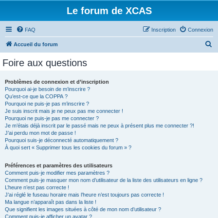
Le forum de XCAS
FAQ
Inscription
Connexion
R
Accueil du forum
e
Foire aux questions
c
h
Problèmes de connexion et d’inscription
Pourquoi ai-je besoin de m’inscrire ?
e
Qu’est-ce que la COPPA ?
r
Pourquoi ne puis-je pas m’inscrire ?
Je suis inscrit mais je ne peux pas me connecter !
c
Pourquoi ne puis-je pas me connecter ?
Je m’étais déjà inscrit par le passé mais ne peux à présent plus me connecter ?!
h
J’ai perdu mon mot de passe !
e
Pourquoi suis-je déconnecté automatiquement ?
À quoi sert « Supprimer tous les cookies du forum » ?
r
Préférences et paramètres des utilisateurs
Comment puis-je modifier mes paramètres ?
Comment puis-je masquer mon nom d’utilisateur de la liste des utilisateurs en ligne ?
L’heure n’est pas correcte !
J’ai réglé le fuseau horaire mais l’heure n’est toujours pas correcte !
Ma langue n’apparaît pas dans la liste !
Que signifient les images situées à côté de mon nom d’utilisateur ?
Comment puis-je afficher un avatar ?