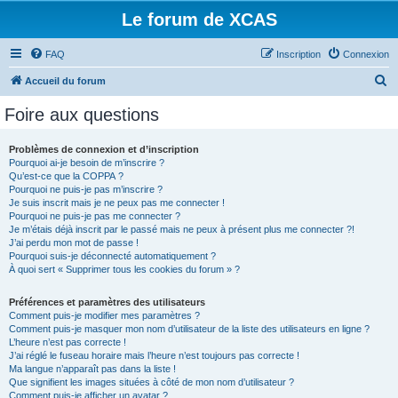
Le forum de XCAS
FAQ
Inscription
Connexion
R
Accueil du forum
e
Foire aux questions
c
h
Problèmes de connexion et d’inscription
Pourquoi ai-je besoin de m’inscrire ?
e
Qu’est-ce que la COPPA ?
r
Pourquoi ne puis-je pas m’inscrire ?
Je suis inscrit mais je ne peux pas me connecter !
c
Pourquoi ne puis-je pas me connecter ?
Je m’étais déjà inscrit par le passé mais ne peux à présent plus me connecter ?!
h
J’ai perdu mon mot de passe !
e
Pourquoi suis-je déconnecté automatiquement ?
À quoi sert « Supprimer tous les cookies du forum » ?
r
Préférences et paramètres des utilisateurs
Comment puis-je modifier mes paramètres ?
Comment puis-je masquer mon nom d’utilisateur de la liste des utilisateurs en ligne ?
L’heure n’est pas correcte !
J’ai réglé le fuseau horaire mais l’heure n’est toujours pas correcte !
Ma langue n’apparaît pas dans la liste !
Que signifient les images situées à côté de mon nom d’utilisateur ?
Comment puis-je afficher un avatar ?